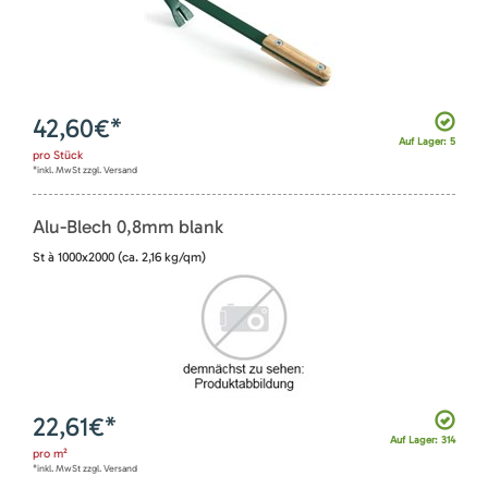
42,60
€*
Auf Lager: 5
pro
Stück
*inkl. MwSt zzgl. Versand
Alu-Blech 0,8mm blank
St à 1000x2000 (ca. 2,16 kg/qm)
22,61
€*
Auf Lager: 314
pro
m²
*inkl. MwSt zzgl. Versand