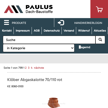
PRODUKTE
HANDWERKERLOGIN
Kontakt
Impressum
AGB
Datenschutz
Versand
Widerruf
Aktuelles
lagernd
Seite
1
von
799
1
2
3
4
nächste
Klöber Abgaskalotte 70/110 rot
KE 8060-0100