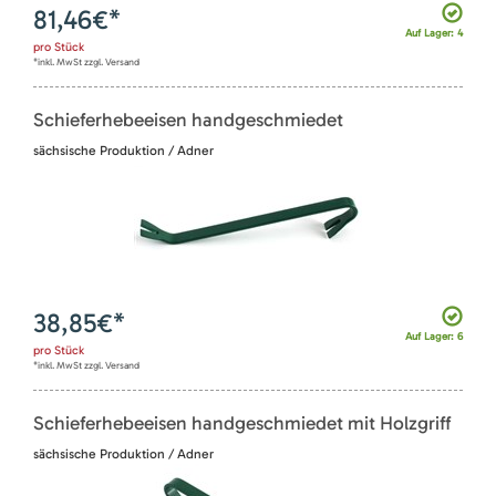
81,46
€*
Auf Lager: 4
pro
Stück
*inkl. MwSt zzgl. Versand
Schieferhebeeisen handgeschmiedet
sächsische Produktion / Adner
38,85
€*
Auf Lager: 6
pro
Stück
*inkl. MwSt zzgl. Versand
Schieferhebeeisen handgeschmiedet mit Holzgriff
sächsische Produktion / Adner