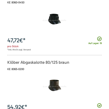
KE 8060-0450
47,72
€*
Auf Lager: 19
pro
Stück
*inkl. MwSt zzgl. Versand
Klöber Abgaskalotte 80/125 braun
KE 8065-0200
54,92
€*