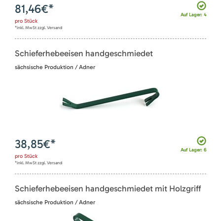
81,46
€*
Auf Lager: 4
pro
Stück
*inkl. MwSt zzgl. Versand
Schieferhebeeisen handgeschmiedet
sächsische Produktion / Adner
38,85
€*
Auf Lager: 6
pro
Stück
*inkl. MwSt zzgl. Versand
Schieferhebeeisen handgeschmiedet mit Holzgriff
sächsische Produktion / Adner