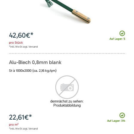
42,60
€*
Auf Lager: 5
pro
Stück
*inkl. MwSt zzgl. Versand
Alu-Blech 0,8mm blank
St à 1000x2000 (ca. 2,16 kg/qm)
22,61
€*
Auf Lager: 314
pro
m²
*inkl. MwSt zzgl. Versand