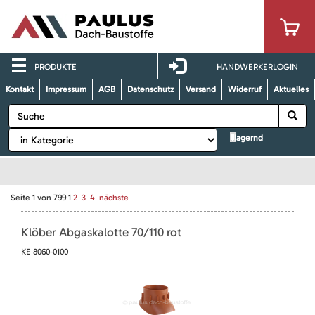
PRODUKTE
HANDWERKERLOGIN
Kontakt
Impressum
AGB
Datenschutz
Versand
Widerruf
Aktuelles
lagernd
Seite
1
von
799
1
2
3
4
nächste
Klöber Abgaskalotte 70/110 rot
KE 8060-0100