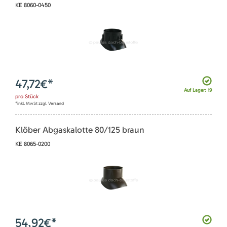
KE 8060-0450
47,72
€*
Auf Lager: 19
pro
Stück
*inkl. MwSt zzgl. Versand
Klöber Abgaskalotte 80/125 braun
KE 8065-0200
54,92
€*