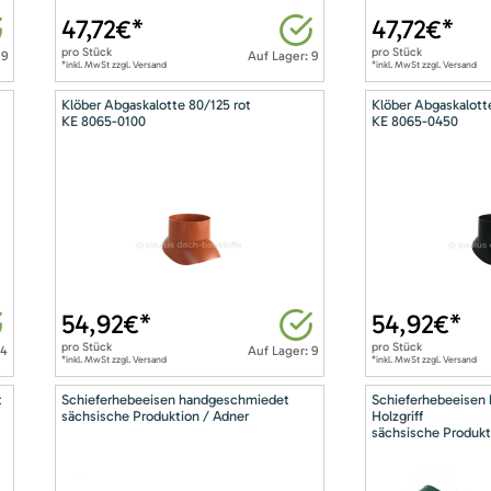
47,72
€*
47,72
€*
pro
Stück
pro
Stück
 9
Auf Lager: 9
*inkl. MwSt zzgl. Versand
*inkl. MwSt zzgl. Versand
Klöber Abgaskalotte 80/125 rot
Klöber Abgaskalott
KE 8065-0100
KE 8065-0450
54,92
€*
54,92
€*
pro
Stück
pro
Stück
14
Auf Lager: 9
*inkl. MwSt zzgl. Versand
*inkl. MwSt zzgl. Versand
t
Schieferhebeeisen handgeschmiedet
Schieferhebeeisen
sächsische Produktion / Adner
Holzgriff
sächsische Produkt