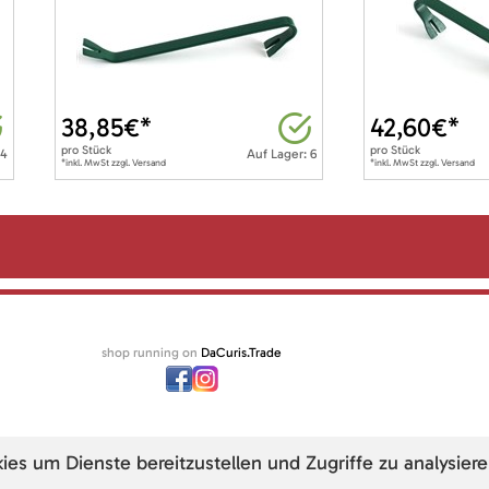
38,85
€*
42,60
€*
pro
Stück
pro
Stück
 4
Auf Lager: 6
*inkl. MwSt zzgl. Versand
*inkl. MwSt zzgl. Versand
shop running on
DaCuris.Trade
s um Dienste bereitzustellen und Zugriffe zu analysiere