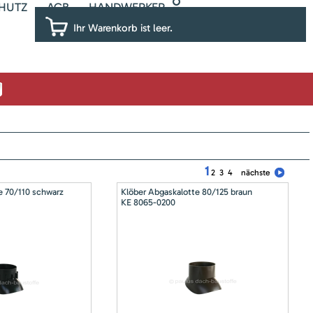
HUTZ
AGB
HANDWERKER
Ihr Warenkorb ist leer.
1
2
3
4
nächste
e 70/110 schwarz
Klöber Abgaskalotte 80/125 braun
KE 8065-0200