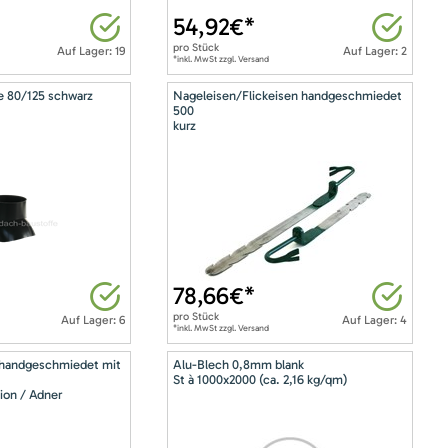
54,92
€*
pro
Stück
Auf Lager: 19
Auf Lager: 2
*inkl. MwSt zzgl. Versand
e 80/125 schwarz
Nageleisen/Flickeisen handgeschmiedet
500
kurz
78,66
€*
pro
Stück
Auf Lager: 6
Auf Lager: 4
*inkl. MwSt zzgl. Versand
 handgeschmiedet mit
Alu-Blech 0,8mm blank
St à 1000x2000 (ca. 2,16 kg/qm)
ion / Adner