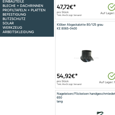
EINBAUTEILE
47,72
€*
BLECHE + DACHRINNEN
PROFILTAFELN + PLATTEN
pro
Stück
Auf Lager:
BEFESTIGUNG
*inkl. MwSt zzgl. Versand
BLITZSCHUTZ
SOLAR
Klöber Abgaskalotte 80/125 grau
WERKZEUG
KE 8065-0400
ARBEITSKLEIDUNG
54,92
€*
pro
Stück
Auf Lager: 
*inkl. MwSt zzgl. Versand
Nageleisen/Flickeisen handgeschmiede
650
lang