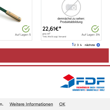
22,61
€*
pro
m²
Auf Lager: 5
Auf Lager: 314
*inkl. MwSt zzgl. Versand
1
2
3
4
nächste
n.
Weitere Informationen
OK