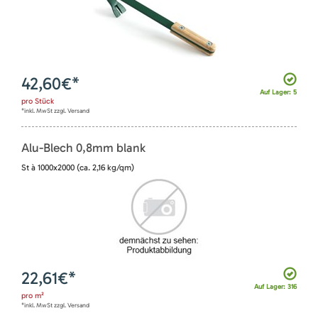
42,60
€*
Auf Lager: 5
pro
Stück
*inkl. MwSt zzgl. Versand
Alu-Blech 0,8mm blank
St à 1000x2000 (ca. 2,16 kg/qm)
22,61
€*
Auf Lager: 316
pro
m²
*inkl. MwSt zzgl. Versand