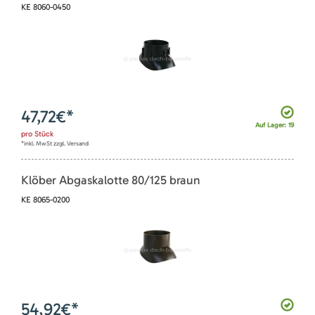
KE 8060-0450
47,72
€*
Auf Lager: 19
pro
Stück
*inkl. MwSt zzgl. Versand
Klöber Abgaskalotte 80/125 braun
KE 8065-0200
54,92
€*