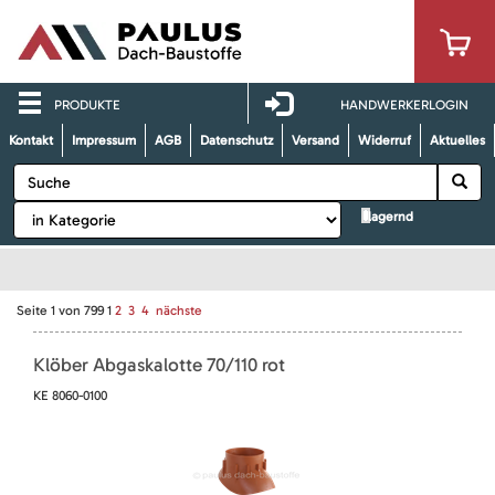
PRODUKTE
HANDWERKERLOGIN
Kontakt
Impressum
AGB
Datenschutz
Versand
Widerruf
Aktuelles
lagernd
Seite
1
von
799
1
2
3
4
nächste
Klöber Abgaskalotte 70/110 rot
KE 8060-0100