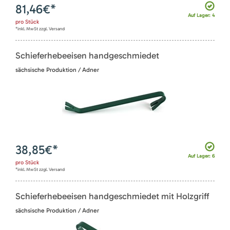
81,46
€*
Auf Lager: 4
pro
Stück
*inkl. MwSt zzgl. Versand
Schieferhebeeisen handgeschmiedet
sächsische Produktion / Adner
38,85
€*
Auf Lager: 6
pro
Stück
*inkl. MwSt zzgl. Versand
Schieferhebeeisen handgeschmiedet mit Holzgriff
sächsische Produktion / Adner