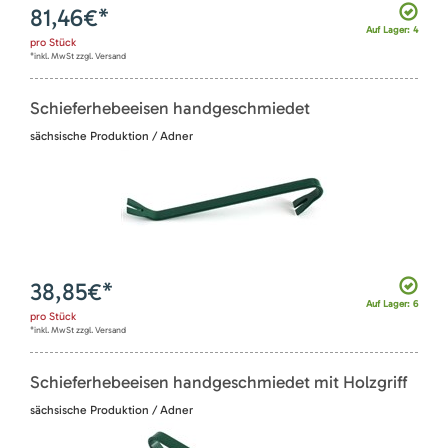
81,46
€*
Auf Lager: 4
pro
Stück
*inkl. MwSt zzgl. Versand
Schieferhebeeisen handgeschmiedet
sächsische Produktion / Adner
38,85
€*
Auf Lager: 6
pro
Stück
*inkl. MwSt zzgl. Versand
Schieferhebeeisen handgeschmiedet mit Holzgriff
sächsische Produktion / Adner