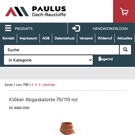
PRODUKTE
HANDWERKERLOGIN
Kontakt
Impressum
AGB
Datenschutz
Versand
Widerruf
Aktuelles
lagernd
Seite
1
von
799
1
2
3
4
nächste
Klöber Abgaskalotte 70/110 rot
KE 8060-0100