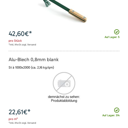
42,60
€*
Auf Lager: 5
pro
Stück
*inkl. MwSt zzgl. Versand
Alu-Blech 0,8mm blank
St à 1000x2000 (ca. 2,16 kg/qm)
22,61
€*
Auf Lager: 314
pro
m²
*inkl. MwSt zzgl. Versand