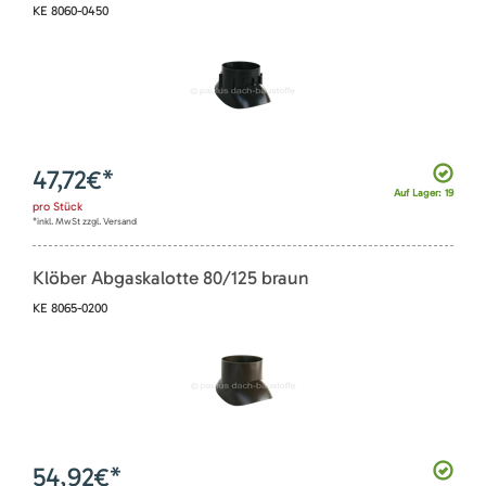
KE 8060-0450
47,72
€*
Auf Lager: 19
pro
Stück
*inkl. MwSt zzgl. Versand
Klöber Abgaskalotte 80/125 braun
KE 8065-0200
54,92
€*