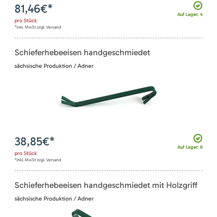
81,46
€*
Auf Lager: 4
pro
Stück
*inkl. MwSt zzgl. Versand
Schieferhebeeisen handgeschmiedet
sächsische Produktion / Adner
38,85
€*
Auf Lager: 6
pro
Stück
*inkl. MwSt zzgl. Versand
Schieferhebeeisen handgeschmiedet mit Holzgriff
sächsische Produktion / Adner