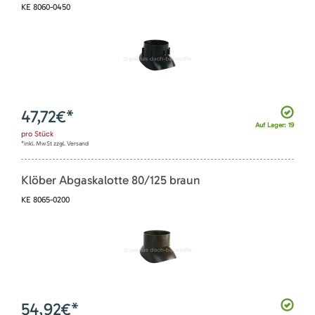
KE 8060-0450
47,72
€*
Auf Lager: 19
pro
Stück
*inkl. MwSt zzgl. Versand
Klöber Abgaskalotte 80/125 braun
KE 8065-0200
54,92
€*