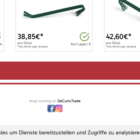
38,85
€*
42,60
€*
pro
Stück
pro
Stück
 4
Auf Lager: 6
*inkl. MwSt zzgl. Versand
*inkl. MwSt zzgl. Versand
shop running on
DaCuris.Trade
s um Dienste bereitzustellen und Zugriffe zu analysiere