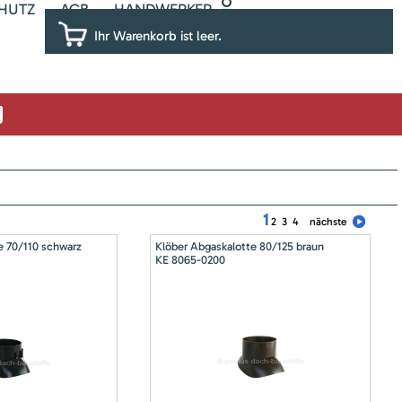
HUTZ
AGB
HANDWERKER
Ihr Warenkorb ist leer.
1
2
3
4
nächste
e 70/110 schwarz
Klöber Abgaskalotte 80/125 braun
KE 8065-0200