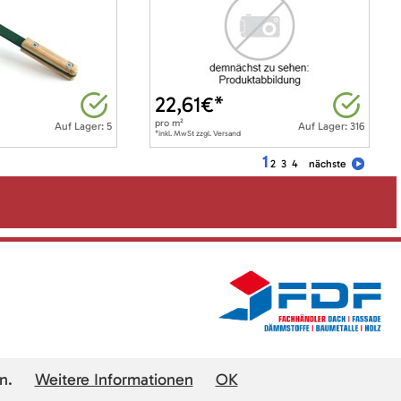
22,61
€*
pro
m²
Auf Lager: 5
Auf Lager: 316
*inkl. MwSt zzgl. Versand
1
2
3
4
nächste
n.
Weitere Informationen
OK