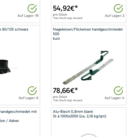
54,92
€*
pro
Stück
Auf Lager: 19
Auf Lager: 2
*inkl. MwSt zzgl. Versand
e 80/125 schwarz
Nageleisen/Flickeisen handgeschmiedet
500
kurz
78,66
€*
pro
Stück
Auf Lager: 6
Auf Lager: 4
*inkl. MwSt zzgl. Versand
 handgeschmiedet mit
Alu-Blech 0,8mm blank
St à 1000x2000 (ca. 2,16 kg/qm)
ion / Adner