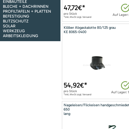
EINBAUTEILE
47,72
€*
BLECHE + DACHRINNEN
PROFILTAFELN + PLATTEN
pro
Stück
Auf Lager:
BEFESTIGUNG
*inkl. MwSt zzgl. Versand
BLITZSCHUTZ
SOLAR
Klöber Abgaskalotte 80/125 grau
WERKZEUG
KE 8065-0400
ARBEITSKLEIDUNG
54,92
€*
pro
Stück
Auf Lager: 
*inkl. MwSt zzgl. Versand
Nageleisen/Flickeisen handgeschmiede
650
lang