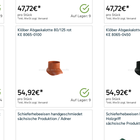
47,72
€*
47,72
€*
pro
Stück
pro
Stück
 9
Auf Lager: 9
*inkl. MwSt zzgl. Versand
*inkl. MwSt zzgl. Versand
Klöber Abgaskalotte 80/125 rot
Klöber Abgaskalott
KE 8065-0100
KE 8065-0450
54,92
€*
54,92
€*
pro
Stück
pro
Stück
14
Auf Lager: 9
*inkl. MwSt zzgl. Versand
*inkl. MwSt zzgl. Versand
t
Schieferhebeeisen handgeschmiedet
Schieferhebeeisen
sächsische Produktion / Adner
Holzgriff
sächsische Produkt