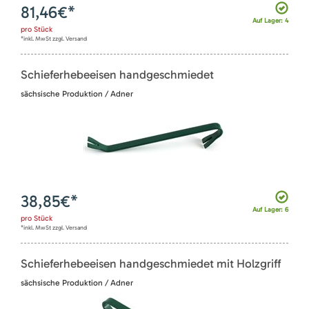
81,46
€*
Auf Lager: 4
pro
Stück
*inkl. MwSt zzgl. Versand
Schieferhebeeisen handgeschmiedet
sächsische Produktion / Adner
38,85
€*
Auf Lager: 6
pro
Stück
*inkl. MwSt zzgl. Versand
Schieferhebeeisen handgeschmiedet mit Holzgriff
sächsische Produktion / Adner