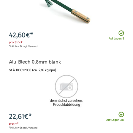
42,60
€*
Auf Lager: 5
pro
Stück
*inkl. MwSt zzgl. Versand
Alu-Blech 0,8mm blank
St à 1000x2000 (ca. 2,16 kg/qm)
22,61
€*
Auf Lager: 314
pro
m²
*inkl. MwSt zzgl. Versand