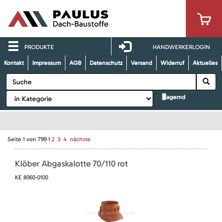
PRODUKTE
HANDWERKERLOGIN
Kontakt
Impressum
AGB
Datenschutz
Versand
Widerruf
Aktuelles
lagernd
Seite
1
von
799
1
2
3
4
nächste
Klöber Abgaskalotte 70/110 rot
KE 8060-0100