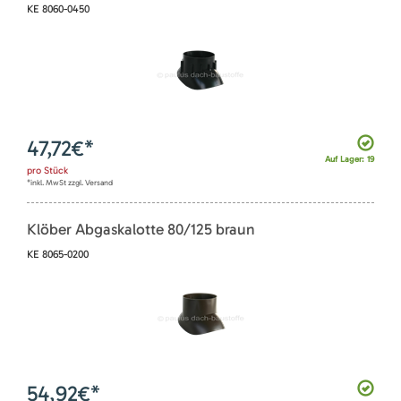
KE 8060-0450
47,72
€*
Auf Lager: 19
pro
Stück
*inkl. MwSt zzgl. Versand
Klöber Abgaskalotte 80/125 braun
KE 8065-0200
54,92
€*