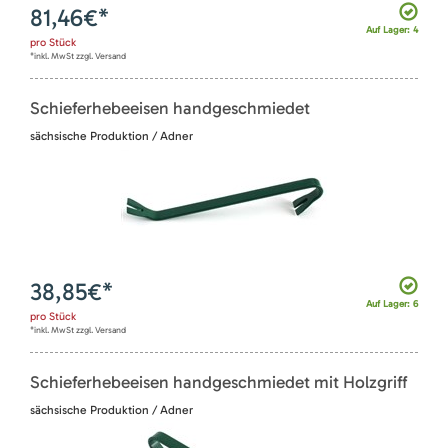
81,46
€*
Auf Lager: 4
pro
Stück
*inkl. MwSt zzgl. Versand
Schieferhebeeisen handgeschmiedet
sächsische Produktion / Adner
38,85
€*
Auf Lager: 6
pro
Stück
*inkl. MwSt zzgl. Versand
Schieferhebeeisen handgeschmiedet mit Holzgriff
sächsische Produktion / Adner