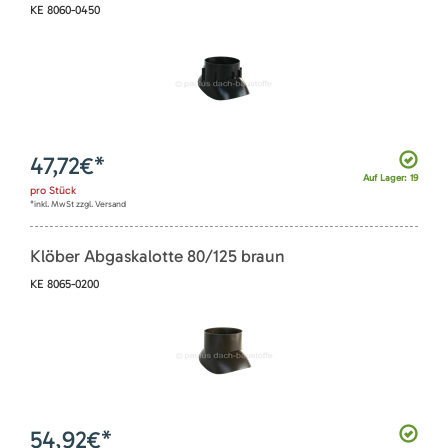
KE 8060-0450
47,72
€*
Auf Lager: 19
pro
Stück
*inkl. MwSt zzgl. Versand
Klöber Abgaskalotte 80/125 braun
KE 8065-0200
54,92
€*