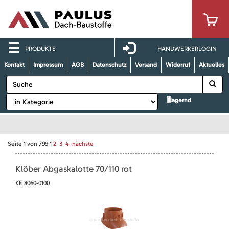
PRODUKTE
HANDWERKERLOGIN
Kontakt
Impressum
AGB
Datenschutz
Versand
Widerruf
Aktuelles
lagernd
Seite
1
von
799
1
2
3
4
nächste
Klöber Abgaskalotte 70/110 rot
KE 8060-0100