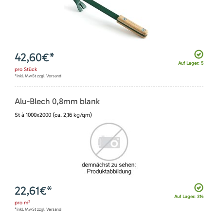
42,60
€*
Auf Lager: 5
pro
Stück
*inkl. MwSt zzgl. Versand
Alu-Blech 0,8mm blank
St à 1000x2000 (ca. 2,16 kg/qm)
22,61
€*
Auf Lager: 314
pro
m²
*inkl. MwSt zzgl. Versand