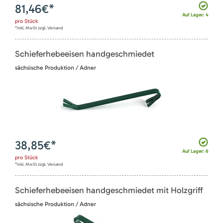
81,46
€*
Auf Lager: 4
pro
Stück
*inkl. MwSt zzgl. Versand
Schieferhebeeisen handgeschmiedet
sächsische Produktion / Adner
38,85
€*
Auf Lager: 6
pro
Stück
*inkl. MwSt zzgl. Versand
Schieferhebeeisen handgeschmiedet mit Holzgriff
sächsische Produktion / Adner