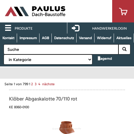
PRODUKTE
HANDWERKERLOGIN
Kontakt
Impressum
AGB
Datenschutz
Versand
Widerruf
Aktuelles
lagernd
Seite
1
von
799
1
2
3
4
nächste
Klöber Abgaskalotte 70/110 rot
KE 8060-0100