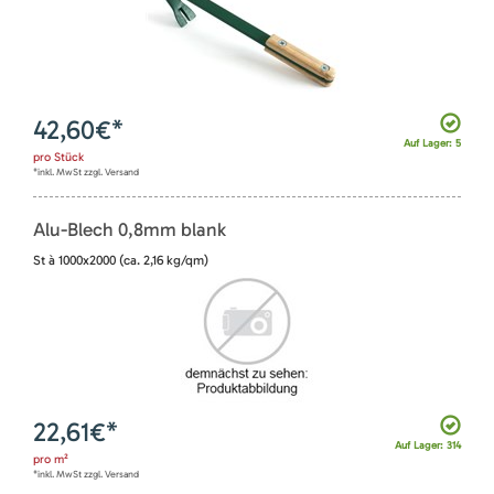
42,60
€*
Auf Lager: 5
pro
Stück
*inkl. MwSt zzgl. Versand
Alu-Blech 0,8mm blank
St à 1000x2000 (ca. 2,16 kg/qm)
22,61
€*
Auf Lager: 314
pro
m²
*inkl. MwSt zzgl. Versand