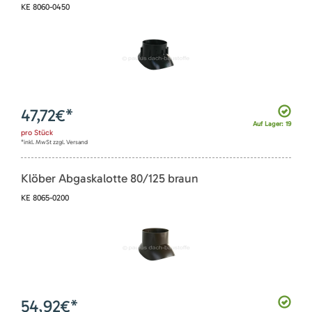
KE 8060-0450
47,72
€*
Auf Lager: 19
pro
Stück
*inkl. MwSt zzgl. Versand
Klöber Abgaskalotte 80/125 braun
KE 8065-0200
54,92
€*