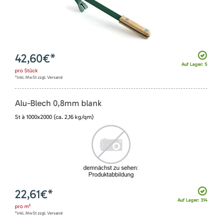
42,60
€*
Auf Lager: 5
pro
Stück
*inkl. MwSt zzgl. Versand
Alu-Blech 0,8mm blank
St à 1000x2000 (ca. 2,16 kg/qm)
22,61
€*
Auf Lager: 314
pro
m²
*inkl. MwSt zzgl. Versand