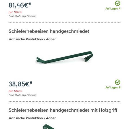
81,46
€*
Auf Lager: 4
pro
Stück
*inkl. MwSt zzgl. Versand
Schieferhebeeisen handgeschmiedet
sächsische Produktion / Adner
38,85
€*
Auf Lager: 6
pro
Stück
*inkl. MwSt zzgl. Versand
Schieferhebeeisen handgeschmiedet mit Holzgriff
sächsische Produktion / Adner