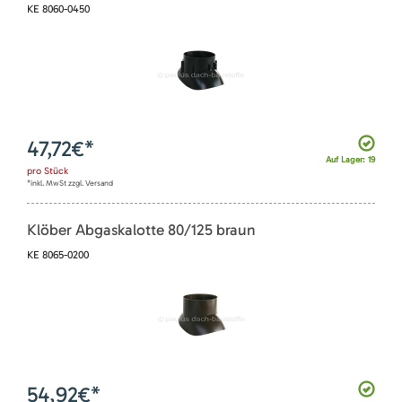
KE 8060-0450
47,72
€*
Auf Lager: 19
pro
Stück
*inkl. MwSt zzgl. Versand
Klöber Abgaskalotte 80/125 braun
KE 8065-0200
54,92
€*