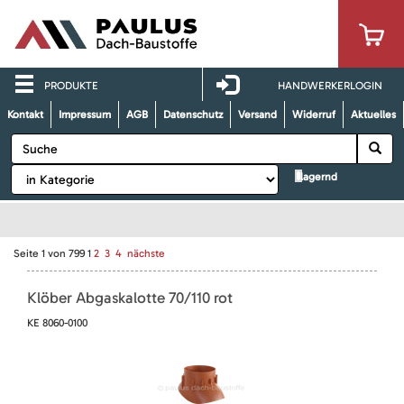
PRODUKTE
HANDWERKERLOGIN
Kontakt
Impressum
AGB
Datenschutz
Versand
Widerruf
Aktuelles
lagernd
Seite
1
von
799
1
2
3
4
nächste
Klöber Abgaskalotte 70/110 rot
KE 8060-0100