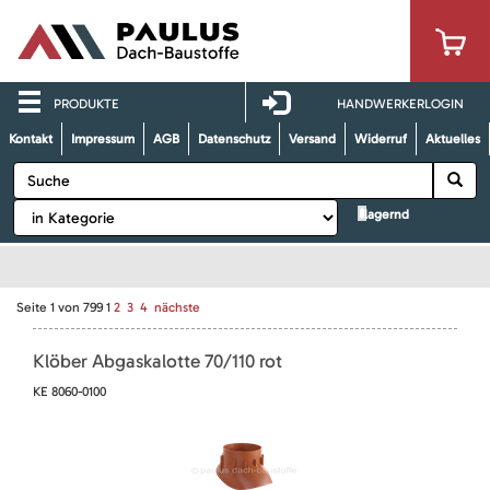
PRODUKTE
HANDWERKERLOGIN
Kontakt
Impressum
AGB
Datenschutz
Versand
Widerruf
Aktuelles
lagernd
Seite
1
von
799
1
2
3
4
nächste
Klöber Abgaskalotte 70/110 rot
KE 8060-0100