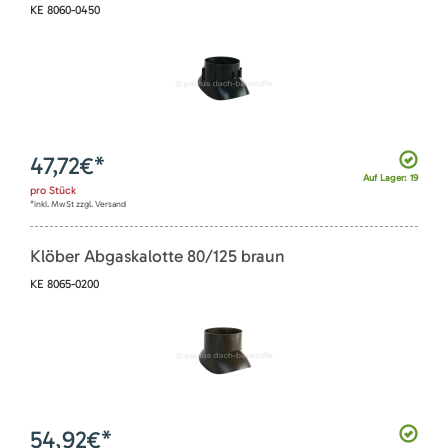
KE 8060-0450
47,72
€*
Auf Lager: 19
pro
Stück
*inkl. MwSt zzgl. Versand
Klöber Abgaskalotte 80/125 braun
KE 8065-0200
54,92
€*