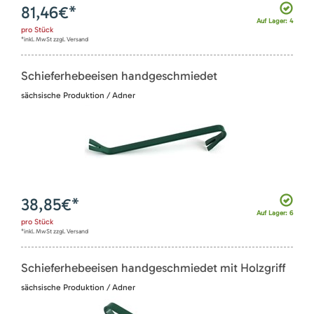
81,46
€*
Auf Lager: 4
pro
Stück
*inkl. MwSt zzgl. Versand
Schieferhebeeisen handgeschmiedet
sächsische Produktion / Adner
38,85
€*
Auf Lager: 6
pro
Stück
*inkl. MwSt zzgl. Versand
Schieferhebeeisen handgeschmiedet mit Holzgriff
sächsische Produktion / Adner