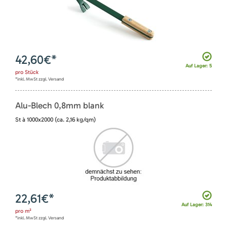
42,60
€*
Auf Lager: 5
pro
Stück
*inkl. MwSt zzgl. Versand
Alu-Blech 0,8mm blank
St à 1000x2000 (ca. 2,16 kg/qm)
22,61
€*
Auf Lager: 314
pro
m²
*inkl. MwSt zzgl. Versand