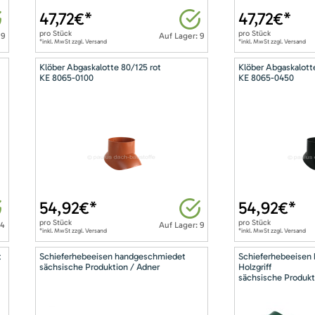
47,72
€*
47,72
€*
pro
Stück
pro
Stück
 9
Auf Lager: 9
*inkl. MwSt zzgl. Versand
*inkl. MwSt zzgl. Versand
Klöber Abgaskalotte 80/125 rot
Klöber Abgaskalott
KE 8065-0100
KE 8065-0450
54,92
€*
54,92
€*
pro
Stück
pro
Stück
14
Auf Lager: 9
*inkl. MwSt zzgl. Versand
*inkl. MwSt zzgl. Versand
t
Schieferhebeeisen handgeschmiedet
Schieferhebeeisen
sächsische Produktion / Adner
Holzgriff
sächsische Produkt