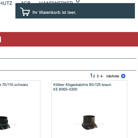
HUTZ
AGB
HANDWERKER
Ihr Warenkorb ist leer.
1
2
3
4
nächste
e 70/110 schwarz
Klöber Abgaskalotte 80/125 braun
KE 8065-0200