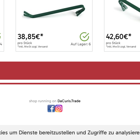
38,85
€*
42,60
€*
pro
Stück
pro
Stück
 4
Auf Lager: 6
*inkl. MwSt zzgl. Versand
*inkl. MwSt zzgl. Versand
shop running on
DaCuris.Trade
s um Dienste bereitzustellen und Zugriffe zu analysiere