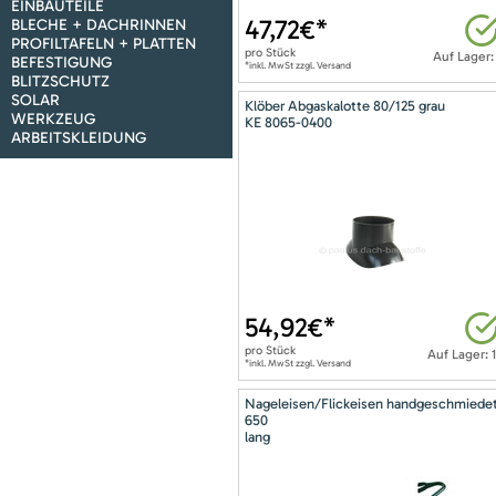
EINBAUTEILE
47,72
€*
BLECHE + DACHRINNEN
PROFILTAFELN + PLATTEN
pro
Stück
Auf Lager:
BEFESTIGUNG
*inkl. MwSt zzgl. Versand
BLITZSCHUTZ
SOLAR
Klöber Abgaskalotte 80/125 grau
WERKZEUG
KE 8065-0400
ARBEITSKLEIDUNG
54,92
€*
pro
Stück
Auf Lager: 
*inkl. MwSt zzgl. Versand
Nageleisen/Flickeisen handgeschmiede
650
lang