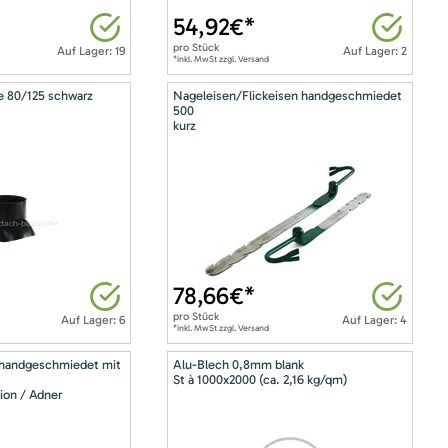
54,92
€*
pro
Stück
Auf Lager: 19
Auf Lager: 2
*inkl. MwSt zzgl. Versand
e 80/125 schwarz
Nageleisen/Flickeisen handgeschmiedet
500
kurz
78,66
€*
pro
Stück
Auf Lager: 6
Auf Lager: 4
*inkl. MwSt zzgl. Versand
 handgeschmiedet mit
Alu-Blech 0,8mm blank
St à 1000x2000 (ca. 2,16 kg/qm)
ion / Adner