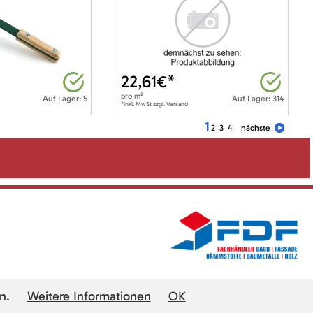
22,61
€*
pro
m²
Auf Lager: 5
Auf Lager: 314
*inkl. MwSt zzgl. Versand
1
2
3
4
nächste
n.
Weitere Informationen
OK