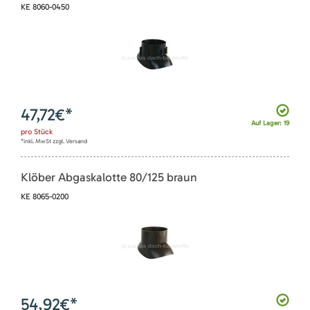
KE 8060-0450
47,72
€*
Auf Lager: 19
pro
Stück
*inkl. MwSt zzgl. Versand
Klöber Abgaskalotte 80/125 braun
KE 8065-0200
54,92
€*