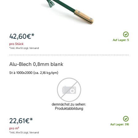
42,60
€*
Auf Lager: 5
pro
Stück
*inkl. MwSt zzgl. Versand
Alu-Blech 0,8mm blank
St à 1000x2000 (ca. 2,16 kg/qm)
22,61
€*
Auf Lager: 316
pro
m²
*inkl. MwSt zzgl. Versand