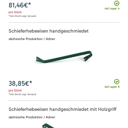
81,46
€*
Auf Lager: 4
pro
Stück
*inkl. MwSt zzgl. Versand
Schieferhebeeisen handgeschmiedet
sächsische Produktion / Adner
38,85
€*
Auf Lager: 6
pro
Stück
*inkl. MwSt zzgl. Versand
Schieferhebeeisen handgeschmiedet mit Holzgriff
sächsische Produktion / Adner