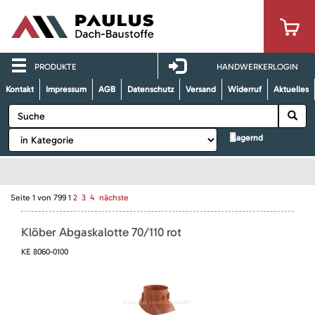
PRODUKTE
HANDWERKERLOGIN
Kontakt
Impressum
AGB
Datenschutz
Versand
Widerruf
Aktuelles
lagernd
Seite
1
von
799
1
2
3
4
nächste
Klöber Abgaskalotte 70/110 rot
KE 8060-0100