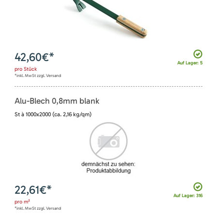
42,60
€*
Auf Lager: 5
pro
Stück
*inkl. MwSt zzgl. Versand
Alu-Blech 0,8mm blank
St à 1000x2000 (ca. 2,16 kg/qm)
22,61
€*
Auf Lager: 316
pro
m²
*inkl. MwSt zzgl. Versand