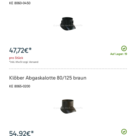
KE 8060-0450
47,72
€*
Auf Lager: 19
pro
Stück
*inkl. MwSt zzgl. Versand
Klöber Abgaskalotte 80/125 braun
KE 8065-0200
54,92
€*