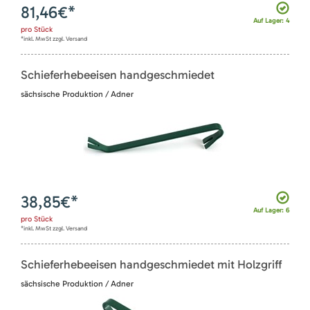
81,46
€*
Auf Lager: 4
pro
Stück
*inkl. MwSt zzgl. Versand
Schieferhebeeisen handgeschmiedet
sächsische Produktion / Adner
38,85
€*
Auf Lager: 6
pro
Stück
*inkl. MwSt zzgl. Versand
Schieferhebeeisen handgeschmiedet mit Holzgriff
sächsische Produktion / Adner