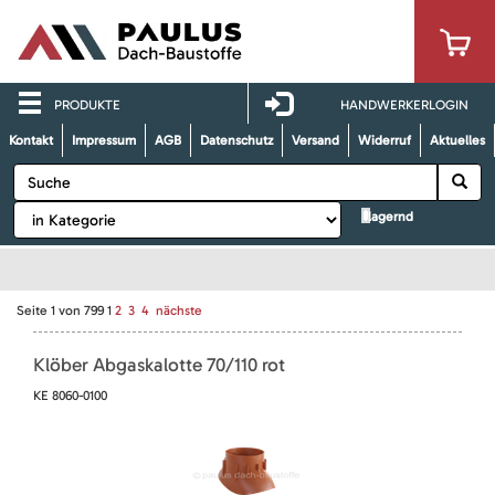
PRODUKTE
HANDWERKERLOGIN
Kontakt
Impressum
AGB
Datenschutz
Versand
Widerruf
Aktuelles
lagernd
Seite
1
von
799
1
2
3
4
nächste
Klöber Abgaskalotte 70/110 rot
KE 8060-0100