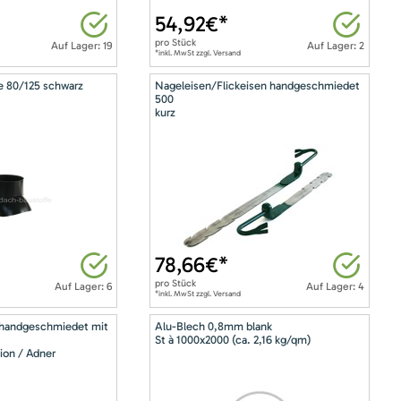
54,92
€*
pro
Stück
Auf Lager: 19
Auf Lager: 2
*inkl. MwSt zzgl. Versand
e 80/125 schwarz
Nageleisen/Flickeisen handgeschmiedet
500
kurz
78,66
€*
pro
Stück
Auf Lager: 6
Auf Lager: 4
*inkl. MwSt zzgl. Versand
 handgeschmiedet mit
Alu-Blech 0,8mm blank
St à 1000x2000 (ca. 2,16 kg/qm)
ion / Adner