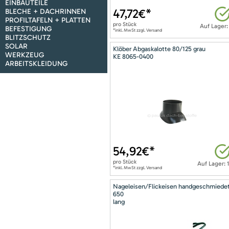
EINBAUTEILE
47,72
€*
BLECHE + DACHRINNEN
PROFILTAFELN + PLATTEN
pro
Stück
Auf Lager:
BEFESTIGUNG
*inkl. MwSt zzgl. Versand
BLITZSCHUTZ
SOLAR
Klöber Abgaskalotte 80/125 grau
WERKZEUG
KE 8065-0400
ARBEITSKLEIDUNG
54,92
€*
pro
Stück
Auf Lager: 
*inkl. MwSt zzgl. Versand
Nageleisen/Flickeisen handgeschmiede
650
lang