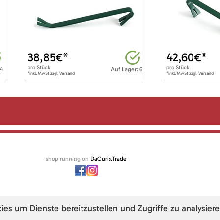
38,85
€*
42,60
€*
pro
Stück
pro
Stück
 4
Auf Lager: 6
*inkl. MwSt zzgl. Versand
*inkl. MwSt zzgl. Versand
shop running on
DaCuris.Trade
s um Dienste bereitzustellen und Zugriffe zu analysiere