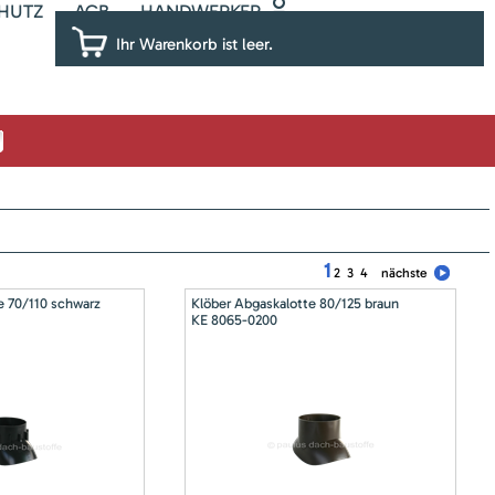
HUTZ
AGB
HANDWERKER
Ihr Warenkorb ist leer.
1
2
3
4
nächste
e 70/110 schwarz
Klöber Abgaskalotte 80/125 braun
KE 8065-0200