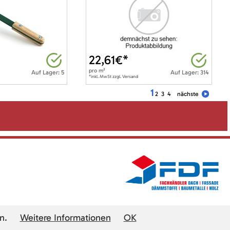
22,61
€*
pro
m²
Auf Lager: 5
Auf Lager: 314
*inkl. MwSt zzgl. Versand
1
2
3
4
nächste
n.
Weitere Informationen
OK