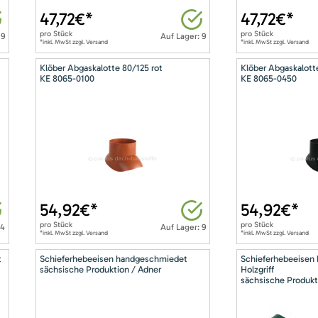
47,72
€*
47,72
€*
pro
Stück
pro
Stück
 9
Auf Lager: 9
*inkl. MwSt zzgl. Versand
*inkl. MwSt zzgl. Versand
Klöber Abgaskalotte 80/125 rot
Klöber Abgaskalott
KE 8065-0100
KE 8065-0450
54,92
€*
54,92
€*
pro
Stück
pro
Stück
14
Auf Lager: 9
*inkl. MwSt zzgl. Versand
*inkl. MwSt zzgl. Versand
t
Schieferhebeeisen handgeschmiedet
Schieferhebeeisen
sächsische Produktion / Adner
Holzgriff
sächsische Produkt