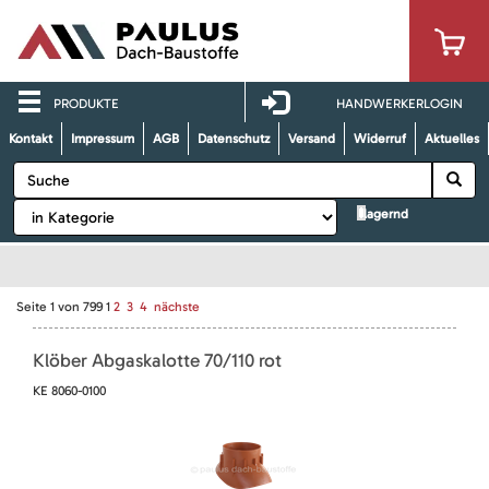
PRODUKTE
HANDWERKERLOGIN
Kontakt
Impressum
AGB
Datenschutz
Versand
Widerruf
Aktuelles
lagernd
Seite
1
von
799
1
2
3
4
nächste
Klöber Abgaskalotte 70/110 rot
KE 8060-0100