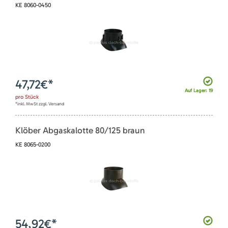
KE 8060-0450
47,72
€*
Auf Lager: 19
pro
Stück
*inkl. MwSt zzgl. Versand
Klöber Abgaskalotte 80/125 braun
KE 8065-0200
54,92
€*