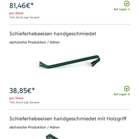
81,46
€*
Auf Lager: 4
pro
Stück
*inkl. MwSt zzgl. Versand
Schieferhebeeisen handgeschmiedet
sächsische Produktion / Adner
38,85
€*
Auf Lager: 6
pro
Stück
*inkl. MwSt zzgl. Versand
Schieferhebeeisen handgeschmiedet mit Holzgriff
sächsische Produktion / Adner