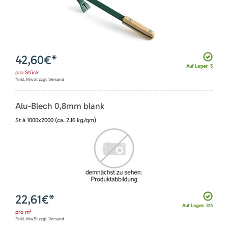
42,60
€*
Auf Lager: 5
pro
Stück
*inkl. MwSt zzgl. Versand
Alu-Blech 0,8mm blank
St à 1000x2000 (ca. 2,16 kg/qm)
22,61
€*
Auf Lager: 314
pro
m²
*inkl. MwSt zzgl. Versand