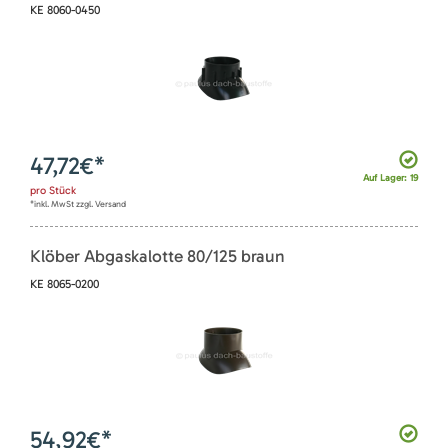
KE 8060-0450
47,72
€*
Auf Lager: 19
pro
Stück
*inkl. MwSt zzgl. Versand
Klöber Abgaskalotte 80/125 braun
KE 8065-0200
54,92
€*