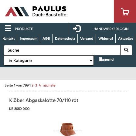
PRODUKTE
HANDWERKERLOGIN
Kontakt
Impressum
AGB
Datenschutz
Versand
Widerruf
Aktuelles
lagernd
Seite
1
von
799
1
2
3
4
nächste
Klöber Abgaskalotte 70/110 rot
KE 8060-0100