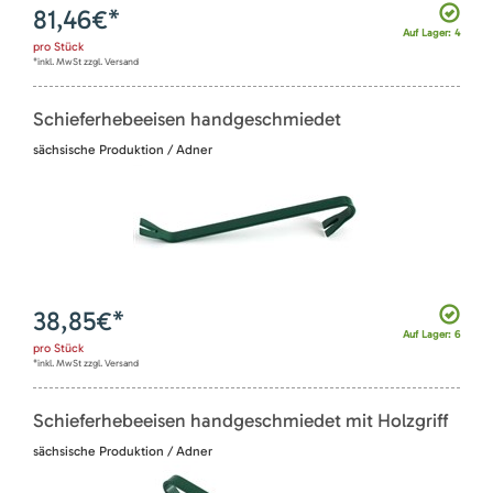
81,46
€*
Auf Lager: 4
pro
Stück
*inkl. MwSt zzgl. Versand
Schieferhebeeisen handgeschmiedet
sächsische Produktion / Adner
38,85
€*
Auf Lager: 6
pro
Stück
*inkl. MwSt zzgl. Versand
Schieferhebeeisen handgeschmiedet mit Holzgriff
sächsische Produktion / Adner