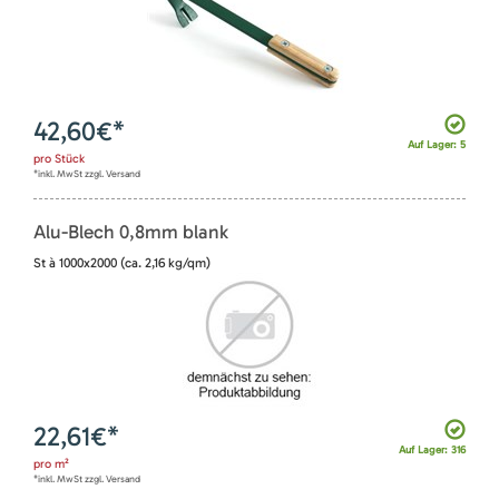
42,60
€*
Auf Lager: 5
pro
Stück
*inkl. MwSt zzgl. Versand
Alu-Blech 0,8mm blank
St à 1000x2000 (ca. 2,16 kg/qm)
22,61
€*
Auf Lager: 316
pro
m²
*inkl. MwSt zzgl. Versand