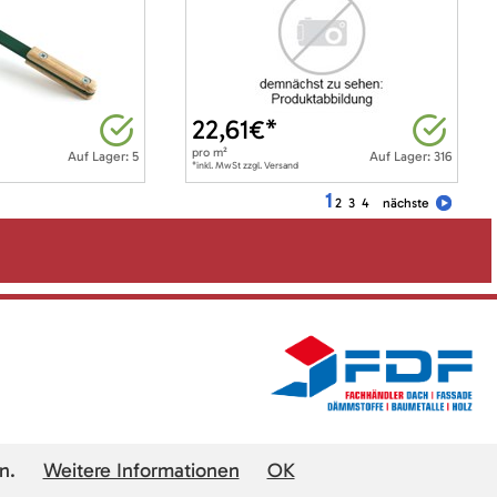
22,61
€*
pro
m²
Auf Lager: 5
Auf Lager: 316
*inkl. MwSt zzgl. Versand
1
2
3
4
nächste
n.
Weitere Informationen
OK