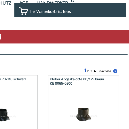
HUTZ
AGB
HANDWERKER
Ihr Warenkorb ist leer.
1
2
3
4
nächste
e 70/110 schwarz
Klöber Abgaskalotte 80/125 braun
KE 8065-0200