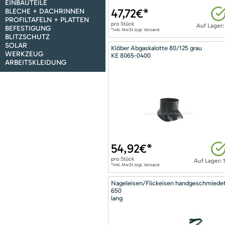
EINBAUTEILE
47,72
€*
BLECHE + DACHRINNEN
PROFILTAFELN + PLATTEN
pro
Stück
Auf Lager:
BEFESTIGUNG
*inkl. MwSt zzgl. Versand
BLITZSCHUTZ
SOLAR
Klöber Abgaskalotte 80/125 grau
WERKZEUG
KE 8065-0400
ARBEITSKLEIDUNG
54,92
€*
pro
Stück
Auf Lager: 
*inkl. MwSt zzgl. Versand
Nageleisen/Flickeisen handgeschmiede
650
lang