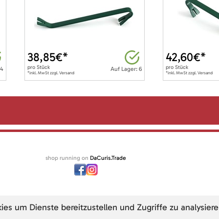
38,85
€*
42,60
€*
pro
Stück
pro
Stück
 4
Auf Lager: 6
*inkl. MwSt zzgl. Versand
*inkl. MwSt zzgl. Versand
shop running on
DaCuris.Trade
s um Dienste bereitzustellen und Zugriffe zu analysiere