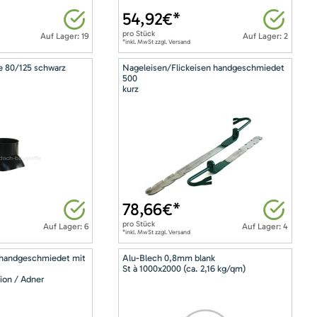
54,92
€*
pro
Stück
Auf Lager: 19
Auf Lager: 2
*inkl. MwSt zzgl. Versand
e 80/125 schwarz
Nageleisen/Flickeisen handgeschmiedet
500
kurz
78,66
€*
pro
Stück
Auf Lager: 6
Auf Lager: 4
*inkl. MwSt zzgl. Versand
 handgeschmiedet mit
Alu-Blech 0,8mm blank
St à 1000x2000 (ca. 2,16 kg/qm)
ion / Adner