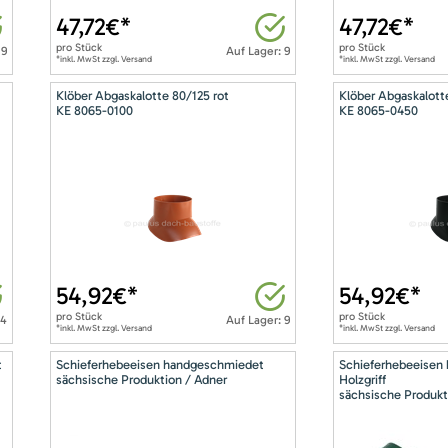
47,72
€*
47,72
€*
pro
Stück
pro
Stück
 9
Auf Lager: 9
*inkl. MwSt zzgl. Versand
*inkl. MwSt zzgl. Versand
Klöber Abgaskalotte 80/125 rot
Klöber Abgaskalott
KE 8065-0100
KE 8065-0450
54,92
€*
54,92
€*
pro
Stück
pro
Stück
14
Auf Lager: 9
*inkl. MwSt zzgl. Versand
*inkl. MwSt zzgl. Versand
t
Schieferhebeeisen handgeschmiedet
Schieferhebeeisen
sächsische Produktion / Adner
Holzgriff
sächsische Produkt