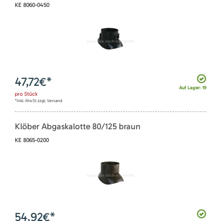
KE 8060-0450
47,72
€*
Auf Lager: 19
pro
Stück
*inkl. MwSt zzgl. Versand
Klöber Abgaskalotte 80/125 braun
KE 8065-0200
54,92
€*