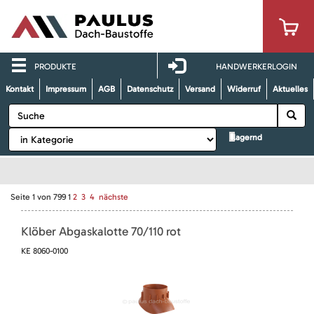
PRODUKTE
HANDWERKERLOGIN
Kontakt
Impressum
AGB
Datenschutz
Versand
Widerruf
Aktuelles
lagernd
Seite
1
von
799
1
2
3
4
nächste
Klöber Abgaskalotte 70/110 rot
KE 8060-0100