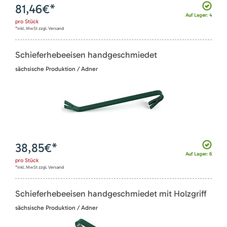
81,46
€*
Auf Lager: 4
pro
Stück
*inkl. MwSt zzgl. Versand
Schieferhebeeisen handgeschmiedet
sächsische Produktion / Adner
38,85
€*
Auf Lager: 6
pro
Stück
*inkl. MwSt zzgl. Versand
Schieferhebeeisen handgeschmiedet mit Holzgriff
sächsische Produktion / Adner