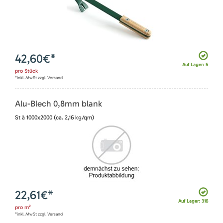
42,60
€*
Auf Lager: 5
pro
Stück
*inkl. MwSt zzgl. Versand
Alu-Blech 0,8mm blank
St à 1000x2000 (ca. 2,16 kg/qm)
22,61
€*
Auf Lager: 316
pro
m²
*inkl. MwSt zzgl. Versand