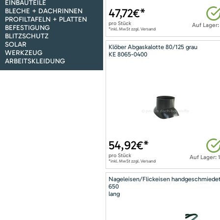
EINBAUTEILE
47,72
€*
BLECHE + DACHRINNEN
PROFILTAFELN + PLATTEN
pro
Stück
Auf Lager:
BEFESTIGUNG
*inkl. MwSt zzgl. Versand
BLITZSCHUTZ
SOLAR
Klöber Abgaskalotte 80/125 grau
WERKZEUG
KE 8065-0400
ARBEITSKLEIDUNG
54,92
€*
pro
Stück
Auf Lager: 
*inkl. MwSt zzgl. Versand
Nageleisen/Flickeisen handgeschmiede
650
lang