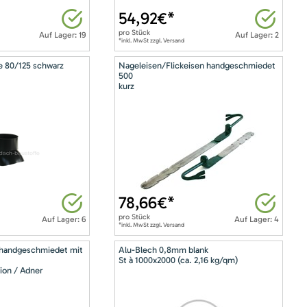
54,92
€*
pro
Stück
Auf Lager: 19
Auf Lager: 2
*inkl. MwSt zzgl. Versand
e 80/125 schwarz
Nageleisen/Flickeisen handgeschmiedet
500
kurz
78,66
€*
pro
Stück
Auf Lager: 6
Auf Lager: 4
*inkl. MwSt zzgl. Versand
 handgeschmiedet mit
Alu-Blech 0,8mm blank
St à 1000x2000 (ca. 2,16 kg/qm)
ion / Adner