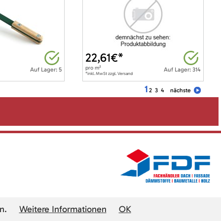
22,61
€*
pro
m²
Auf Lager: 5
Auf Lager: 314
*inkl. MwSt zzgl. Versand
1
2
3
4
nächste
n.
Weitere Informationen
OK