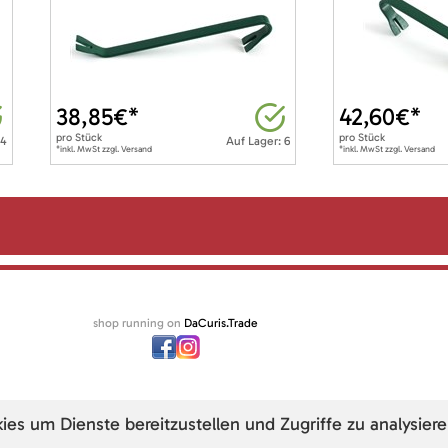
38,85
€*
42,60
€*
pro
Stück
pro
Stück
 4
Auf Lager: 6
*inkl. MwSt zzgl. Versand
*inkl. MwSt zzgl. Versand
shop running on
DaCuris.Trade
s um Dienste bereitzustellen und Zugriffe zu analysiere