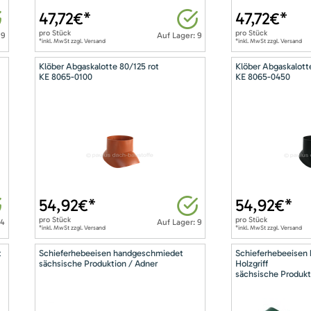
47,72
€*
47,72
€*
pro
Stück
pro
Stück
 9
Auf Lager: 9
*inkl. MwSt zzgl. Versand
*inkl. MwSt zzgl. Versand
Klöber Abgaskalotte 80/125 rot
Klöber Abgaskalott
KE 8065-0100
KE 8065-0450
54,92
€*
54,92
€*
pro
Stück
pro
Stück
14
Auf Lager: 9
*inkl. MwSt zzgl. Versand
*inkl. MwSt zzgl. Versand
t
Schieferhebeeisen handgeschmiedet
Schieferhebeeisen
sächsische Produktion / Adner
Holzgriff
sächsische Produkt