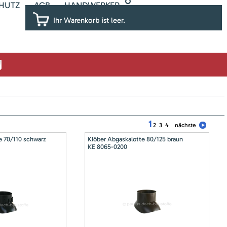
HUTZ
AGB
HANDWERKER
Ihr Warenkorb ist leer.
1
2
3
4
nächste
e 70/110 schwarz
Klöber Abgaskalotte 80/125 braun
KE 8065-0200