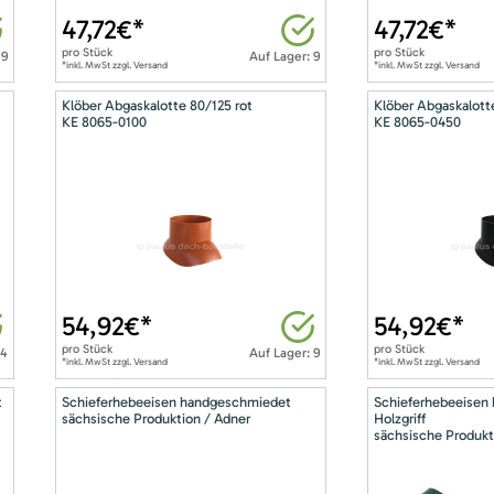
47,72
€*
47,72
€*
pro
Stück
pro
Stück
 9
Auf Lager: 9
*inkl. MwSt zzgl. Versand
*inkl. MwSt zzgl. Versand
Klöber Abgaskalotte 80/125 rot
Klöber Abgaskalott
KE 8065-0100
KE 8065-0450
54,92
€*
54,92
€*
pro
Stück
pro
Stück
14
Auf Lager: 9
*inkl. MwSt zzgl. Versand
*inkl. MwSt zzgl. Versand
t
Schieferhebeeisen handgeschmiedet
Schieferhebeeisen
sächsische Produktion / Adner
Holzgriff
sächsische Produkt