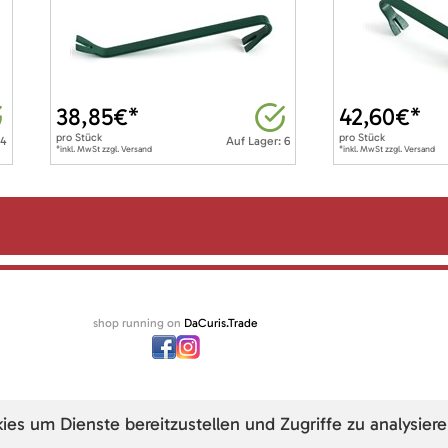
38,85
€*
42,60
€*
pro
Stück
pro
Stück
 4
Auf Lager: 6
*inkl. MwSt zzgl. Versand
*inkl. MwSt zzgl. Versand
shop running on
DaCuris.Trade
s um Dienste bereitzustellen und Zugriffe zu analysiere