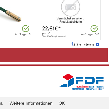
22,61
€*
pro
m²
Auf Lager: 5
Auf Lager: 316
*inkl. MwSt zzgl. Versand
1
2
3
4
nächste
n.
Weitere Informationen
OK