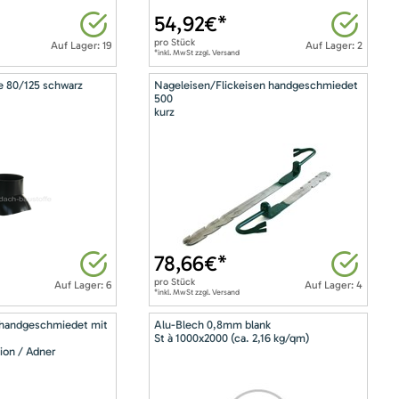
54,92
€*
pro
Stück
Auf Lager: 19
Auf Lager: 2
*inkl. MwSt zzgl. Versand
e 80/125 schwarz
Nageleisen/Flickeisen handgeschmiedet
500
kurz
78,66
€*
pro
Stück
Auf Lager: 6
Auf Lager: 4
*inkl. MwSt zzgl. Versand
 handgeschmiedet mit
Alu-Blech 0,8mm blank
St à 1000x2000 (ca. 2,16 kg/qm)
ion / Adner