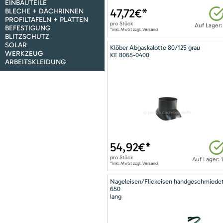
EINBAUTEILE
47,72
€*
BLECHE + DACHRINNEN
PROFILTAFELN + PLATTEN
pro
Stück
Auf Lager:
BEFESTIGUNG
*inkl. MwSt zzgl. Versand
BLITZSCHUTZ
SOLAR
Klöber Abgaskalotte 80/125 grau
WERKZEUG
KE 8065-0400
ARBEITSKLEIDUNG
54,92
€*
pro
Stück
Auf Lager: 
*inkl. MwSt zzgl. Versand
Nageleisen/Flickeisen handgeschmiede
650
lang