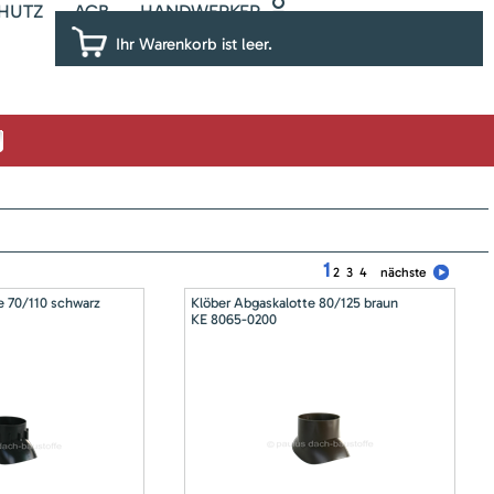
HUTZ
AGB
HANDWERKER
Ihr Warenkorb ist leer.
1
2
3
4
nächste
e 70/110 schwarz
Klöber Abgaskalotte 80/125 braun
KE 8065-0200