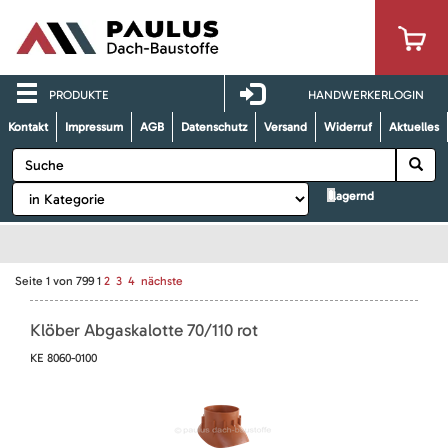
PRODUKTE
HANDWERKERLOGIN
Kontakt
Impressum
AGB
Datenschutz
Versand
Widerruf
Aktuelles
lagernd
Seite
1
von
799
1
2
3
4
nächste
Klöber Abgaskalotte 70/110 rot
KE 8060-0100