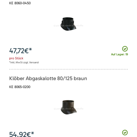
KE 8060-0450
47,72
€*
Auf Lager: 19
pro
Stück
*inkl. MwSt zzgl. Versand
Klöber Abgaskalotte 80/125 braun
KE 8065-0200
54,92
€*