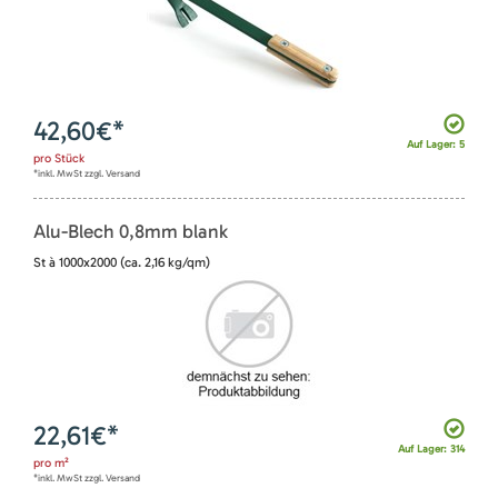
42,60
€*
Auf Lager: 5
pro
Stück
*inkl. MwSt zzgl. Versand
Alu-Blech 0,8mm blank
St à 1000x2000 (ca. 2,16 kg/qm)
22,61
€*
Auf Lager: 314
pro
m²
*inkl. MwSt zzgl. Versand