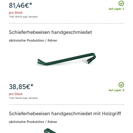
81,46
€*
Auf Lager: 4
pro
Stück
*inkl. MwSt zzgl. Versand
Schieferhebeeisen handgeschmiedet
sächsische Produktion / Adner
38,85
€*
Auf Lager: 6
pro
Stück
*inkl. MwSt zzgl. Versand
Schieferhebeeisen handgeschmiedet mit Holzgriff
sächsische Produktion / Adner