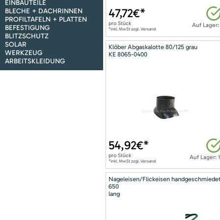
EINBAUTEILE
47,72
€*
BLECHE + DACHRINNEN
PROFILTAFELN + PLATTEN
pro
Stück
Auf Lager:
BEFESTIGUNG
*inkl. MwSt zzgl. Versand
BLITZSCHUTZ
SOLAR
Klöber Abgaskalotte 80/125 grau
WERKZEUG
KE 8065-0400
ARBEITSKLEIDUNG
54,92
€*
pro
Stück
Auf Lager: 
*inkl. MwSt zzgl. Versand
Nageleisen/Flickeisen handgeschmiede
650
lang