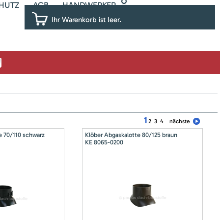
HUTZ
AGB
HANDWERKER
Ihr Warenkorb ist leer.
1
2
3
4
nächste
e 70/110 schwarz
Klöber Abgaskalotte 80/125 braun
KE 8065-0200