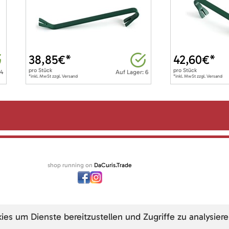
38,85
€*
42,60
€*
pro
Stück
pro
Stück
 4
Auf Lager: 6
*inkl. MwSt zzgl. Versand
*inkl. MwSt zzgl. Versand
shop running on
DaCuris.Trade
s um Dienste bereitzustellen und Zugriffe zu analysiere