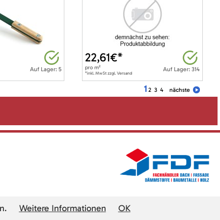
22,61
€*
pro
m²
Auf Lager: 5
Auf Lager: 314
*inkl. MwSt zzgl. Versand
1
2
3
4
nächste
n.
Weitere Informationen
OK