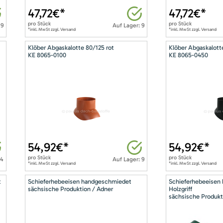
47,72
€*
47,72
€*
pro
Stück
pro
Stück
 9
Auf Lager: 9
*inkl. MwSt zzgl. Versand
*inkl. MwSt zzgl. Versand
Klöber Abgaskalotte 80/125 rot
Klöber Abgaskalott
KE 8065-0100
KE 8065-0450
54,92
€*
54,92
€*
pro
Stück
pro
Stück
14
Auf Lager: 9
*inkl. MwSt zzgl. Versand
*inkl. MwSt zzgl. Versand
t
Schieferhebeeisen handgeschmiedet
Schieferhebeeisen
sächsische Produktion / Adner
Holzgriff
sächsische Produkt