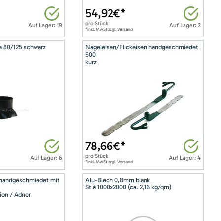
54,92
€*
pro
Stück
Auf Lager: 19
Auf Lager: 2
*inkl. MwSt zzgl. Versand
e 80/125 schwarz
Nageleisen/Flickeisen handgeschmiedet
500
kurz
78,66
€*
pro
Stück
Auf Lager: 6
Auf Lager: 4
*inkl. MwSt zzgl. Versand
 handgeschmiedet mit
Alu-Blech 0,8mm blank
St à 1000x2000 (ca. 2,16 kg/qm)
ion / Adner