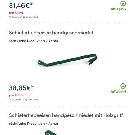
81,46
€*
Auf Lager: 4
pro
Stück
*inkl. MwSt zzgl. Versand
Schieferhebeeisen handgeschmiedet
sächsische Produktion / Adner
38,85
€*
Auf Lager: 6
pro
Stück
*inkl. MwSt zzgl. Versand
Schieferhebeeisen handgeschmiedet mit Holzgriff
sächsische Produktion / Adner