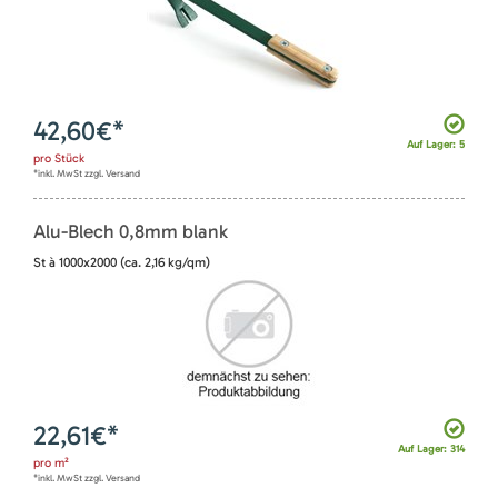
42,60
€*
Auf Lager: 5
pro
Stück
*inkl. MwSt zzgl. Versand
Alu-Blech 0,8mm blank
St à 1000x2000 (ca. 2,16 kg/qm)
22,61
€*
Auf Lager: 314
pro
m²
*inkl. MwSt zzgl. Versand