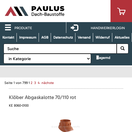
PRODUKTE
HANDWERKERLOGIN
Kontakt
Impressum
AGB
Datenschutz
Versand
Widerruf
Aktuelles
lagernd
Seite
1
von
799
1
2
3
4
nächste
Klöber Abgaskalotte 70/110 rot
KE 8060-0100