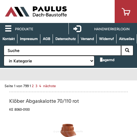
PRODUKTE
HANDWERKERLOGIN
Kontakt
Impressum
AGB
Datenschutz
Versand
Widerruf
Aktuelles
lagernd
Seite
1
von
799
1
2
3
4
nächste
Klöber Abgaskalotte 70/110 rot
KE 8060-0100