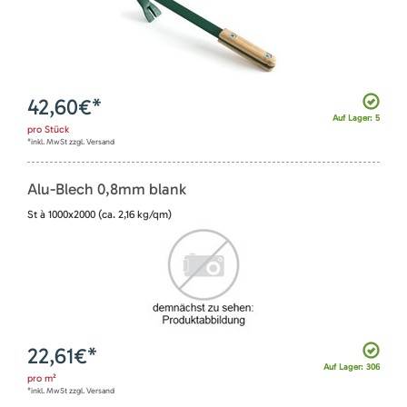
42,60
€*
Auf Lager: 5
pro
Stück
*inkl. MwSt zzgl. Versand
Alu-Blech 0,8mm blank
St à 1000x2000 (ca. 2,16 kg/qm)
22,61
€*
Auf Lager: 306
pro
m²
*inkl. MwSt zzgl. Versand