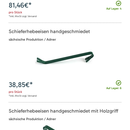
81,46
€*
Auf Lager: 4
pro
Stück
*inkl. MwSt zzgl. Versand
Schieferhebeeisen handgeschmiedet
sächsische Produktion / Adner
38,85
€*
Auf Lager: 6
pro
Stück
*inkl. MwSt zzgl. Versand
Schieferhebeeisen handgeschmiedet mit Holzgriff
sächsische Produktion / Adner