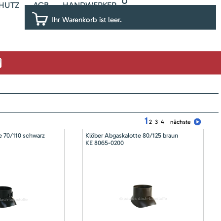
HUTZ
AGB
HANDWERKER
Ihr Warenkorb ist leer.
1
2
3
4
nächste
e 70/110 schwarz
Klöber Abgaskalotte 80/125 braun
KE 8065-0200