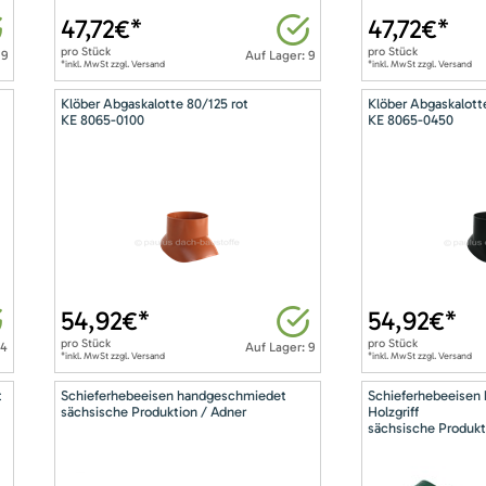
47,72
€*
47,72
€*
pro
Stück
pro
Stück
 9
Auf Lager: 9
*inkl. MwSt zzgl. Versand
*inkl. MwSt zzgl. Versand
Klöber Abgaskalotte 80/125 rot
Klöber Abgaskalott
KE 8065-0100
KE 8065-0450
54,92
€*
54,92
€*
pro
Stück
pro
Stück
14
Auf Lager: 9
*inkl. MwSt zzgl. Versand
*inkl. MwSt zzgl. Versand
t
Schieferhebeeisen handgeschmiedet
Schieferhebeeisen
sächsische Produktion / Adner
Holzgriff
sächsische Produkt