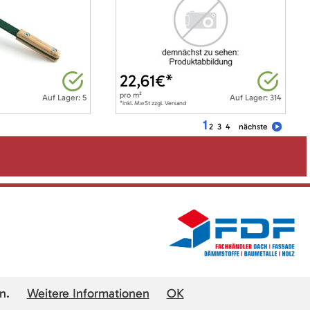
22,61
€*
pro
m²
Auf Lager: 5
Auf Lager: 314
*inkl. MwSt zzgl. Versand
1
2
3
4
nächste
n.
Weitere Informationen
OK