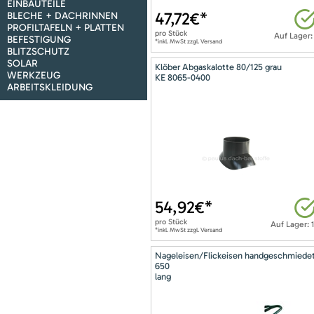
EINBAUTEILE
47,72
€*
BLECHE + DACHRINNEN
PROFILTAFELN + PLATTEN
pro
Stück
Auf Lager:
BEFESTIGUNG
*inkl. MwSt zzgl. Versand
BLITZSCHUTZ
SOLAR
Klöber Abgaskalotte 80/125 grau
WERKZEUG
KE 8065-0400
ARBEITSKLEIDUNG
54,92
€*
pro
Stück
Auf Lager: 
*inkl. MwSt zzgl. Versand
Nageleisen/Flickeisen handgeschmiede
650
lang