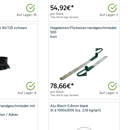
54,92
€*
pro
Stück
Auf Lager: 19
Auf Lager: 2
*inkl. MwSt zzgl. Versand
e 80/125 schwarz
Nageleisen/Flickeisen handgeschmiedet
500
kurz
78,66
€*
pro
Stück
Auf Lager: 6
Auf Lager: 4
*inkl. MwSt zzgl. Versand
 handgeschmiedet mit
Alu-Blech 0,8mm blank
St à 1000x2000 (ca. 2,16 kg/qm)
ion / Adner