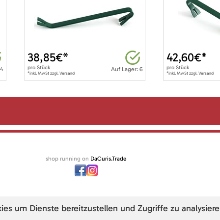
38,85
€*
42,60
€*
pro
Stück
pro
Stück
 4
Auf Lager: 6
*inkl. MwSt zzgl. Versand
*inkl. MwSt zzgl. Versand
shop running on
DaCuris.Trade
s um Dienste bereitzustellen und Zugriffe zu analysiere