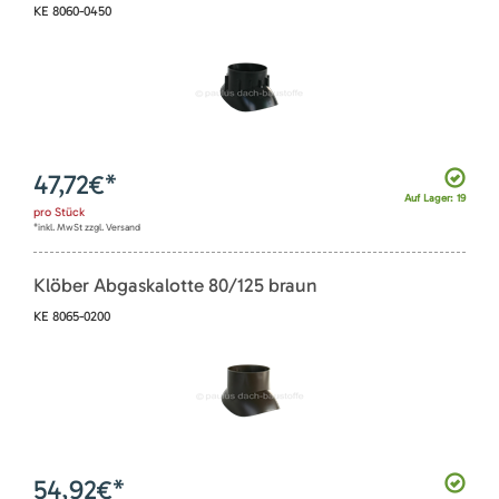
KE 8060-0450
47,72
€*
Auf Lager: 19
pro
Stück
*inkl. MwSt zzgl. Versand
Klöber Abgaskalotte 80/125 braun
KE 8065-0200
54,92
€*