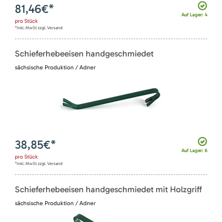
81,46
€*
Auf Lager: 4
pro
Stück
*inkl. MwSt zzgl. Versand
Schieferhebeeisen handgeschmiedet
sächsische Produktion / Adner
38,85
€*
Auf Lager: 6
pro
Stück
*inkl. MwSt zzgl. Versand
Schieferhebeeisen handgeschmiedet mit Holzgriff
sächsische Produktion / Adner