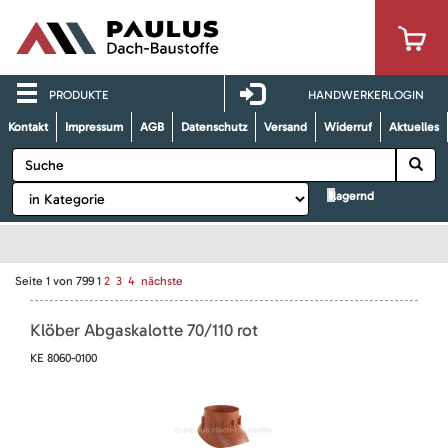
PRODUKTE
HANDWERKERLOGIN
Kontakt
Impressum
AGB
Datenschutz
Versand
Widerruf
Aktuelles
lagernd
Seite
1
von
799
1
2
3
4
nächste
Klöber Abgaskalotte 70/110 rot
KE 8060-0100