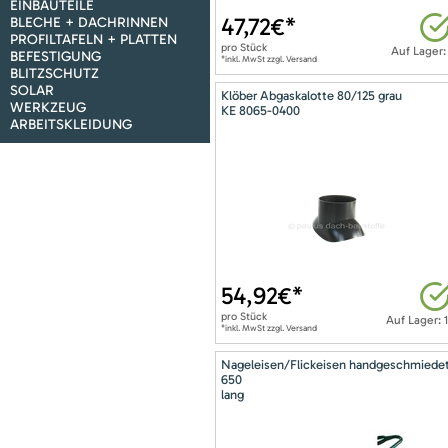
EINBAUTEILE
47,72
€*
BLECHE + DACHRINNEN
PROFILTAFELN + PLATTEN
pro
Stück
Auf Lager:
BEFESTIGUNG
*inkl. MwSt zzgl. Versand
BLITZSCHUTZ
SOLAR
Klöber Abgaskalotte 80/125 grau
WERKZEUG
KE 8065-0400
ARBEITSKLEIDUNG
54,92
€*
pro
Stück
Auf Lager: 
*inkl. MwSt zzgl. Versand
Nageleisen/Flickeisen handgeschmiede
650
lang