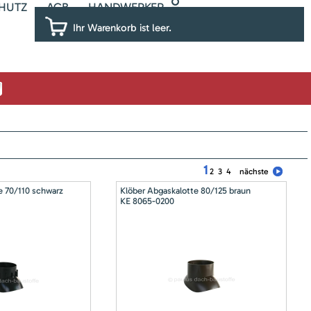
HUTZ
AGB
HANDWERKER
Ihr Warenkorb ist leer.
1
2
3
4
nächste
e 70/110 schwarz
Klöber Abgaskalotte 80/125 braun
KE 8065-0200