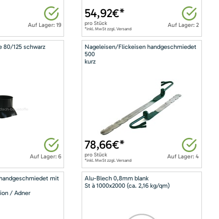
54,92
€*
pro
Stück
Auf Lager: 19
Auf Lager: 2
*inkl. MwSt zzgl. Versand
e 80/125 schwarz
Nageleisen/Flickeisen handgeschmiedet
500
kurz
78,66
€*
pro
Stück
Auf Lager: 6
Auf Lager: 4
*inkl. MwSt zzgl. Versand
 handgeschmiedet mit
Alu-Blech 0,8mm blank
St à 1000x2000 (ca. 2,16 kg/qm)
ion / Adner