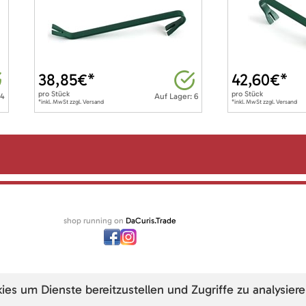
38,85
€*
42,60
€*
pro
Stück
pro
Stück
 4
Auf Lager: 6
*inkl. MwSt zzgl. Versand
*inkl. MwSt zzgl. Versand
shop running on
DaCuris.Trade
s um Dienste bereitzustellen und Zugriffe zu analysiere