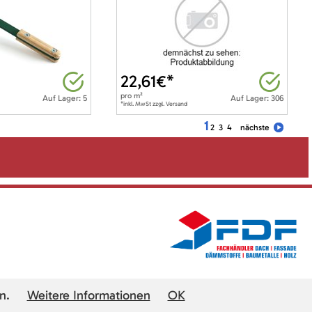
22,61
€*
pro
m²
Auf Lager: 5
Auf Lager: 306
*inkl. MwSt zzgl. Versand
1
2
3
4
nächste
n.
Weitere Informationen
OK