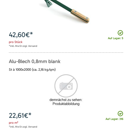
42,60
€*
Auf Lager: 5
pro
Stück
*inkl. MwSt zzgl. Versand
Alu-Blech 0,8mm blank
St à 1000x2000 (ca. 2,16 kg/qm)
22,61
€*
Auf Lager: 316
pro
m²
*inkl. MwSt zzgl. Versand