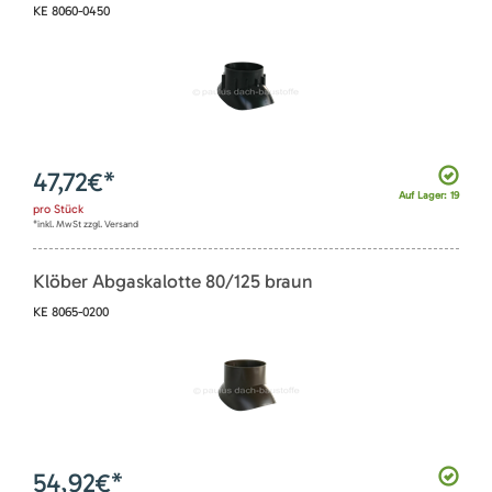
KE 8060-0450
47,72
€*
Auf Lager: 19
pro
Stück
*inkl. MwSt zzgl. Versand
Klöber Abgaskalotte 80/125 braun
KE 8065-0200
54,92
€*