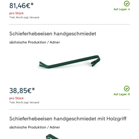
81,46
€*
Auf Lager: 4
pro
Stück
*inkl. MwSt zzgl. Versand
Schieferhebeeisen handgeschmiedet
sächsische Produktion / Adner
38,85
€*
Auf Lager: 6
pro
Stück
*inkl. MwSt zzgl. Versand
Schieferhebeeisen handgeschmiedet mit Holzgriff
sächsische Produktion / Adner