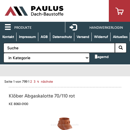
PRODUKTE
HANDWERKERLOGIN
Kontakt
Impressum
AGB
Datenschutz
Versand
Widerruf
Aktuelles
lagernd
Seite
1
von
799
1
2
3
4
nächste
Klöber Abgaskalotte 70/110 rot
KE 8060-0100