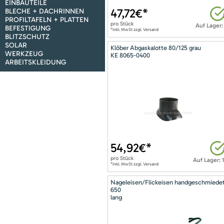
EINBAUTEILE
47,72
€*
BLECHE + DACHRINNEN
PROFILTAFELN + PLATTEN
pro
Stück
Auf Lager:
BEFESTIGUNG
*inkl. MwSt zzgl. Versand
BLITZSCHUTZ
SOLAR
Klöber Abgaskalotte 80/125 grau
WERKZEUG
KE 8065-0400
ARBEITSKLEIDUNG
54,92
€*
pro
Stück
Auf Lager: 
*inkl. MwSt zzgl. Versand
Nageleisen/Flickeisen handgeschmiede
650
lang