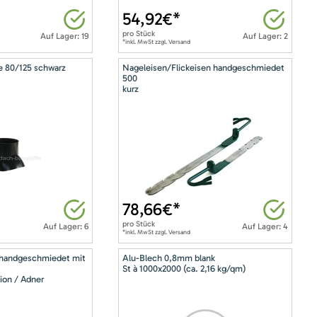
54,92
€*
pro
Stück
Auf Lager: 19
Auf Lager: 2
*inkl. MwSt zzgl. Versand
e 80/125 schwarz
Nageleisen/Flickeisen handgeschmiedet
500
kurz
78,66
€*
pro
Stück
Auf Lager: 6
Auf Lager: 4
*inkl. MwSt zzgl. Versand
 handgeschmiedet mit
Alu-Blech 0,8mm blank
St à 1000x2000 (ca. 2,16 kg/qm)
ion / Adner