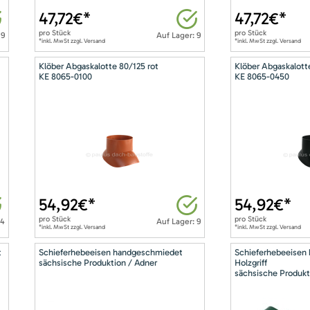
47,72
€*
47,72
€*
pro
Stück
pro
Stück
 9
Auf Lager: 9
*inkl. MwSt zzgl. Versand
*inkl. MwSt zzgl. Versand
Klöber Abgaskalotte 80/125 rot
Klöber Abgaskalott
KE 8065-0100
KE 8065-0450
54,92
€*
54,92
€*
pro
Stück
pro
Stück
14
Auf Lager: 9
*inkl. MwSt zzgl. Versand
*inkl. MwSt zzgl. Versand
t
Schieferhebeeisen handgeschmiedet
Schieferhebeeisen
sächsische Produktion / Adner
Holzgriff
sächsische Produkt