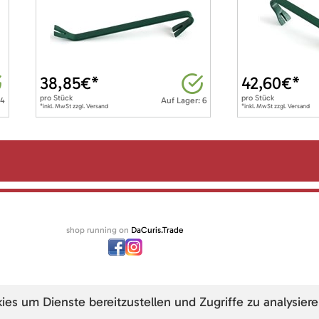
38,85
€*
42,60
€*
pro
Stück
pro
Stück
 4
Auf Lager: 6
*inkl. MwSt zzgl. Versand
*inkl. MwSt zzgl. Versand
shop running on
DaCuris.Trade
s um Dienste bereitzustellen und Zugriffe zu analysiere