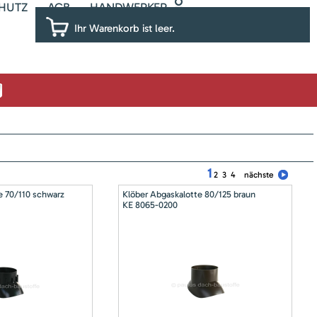
HUTZ
AGB
HANDWERKER
Ihr Warenkorb ist leer.
1
2
3
4
nächste
e 70/110 schwarz
Klöber Abgaskalotte 80/125 braun
KE 8065-0200