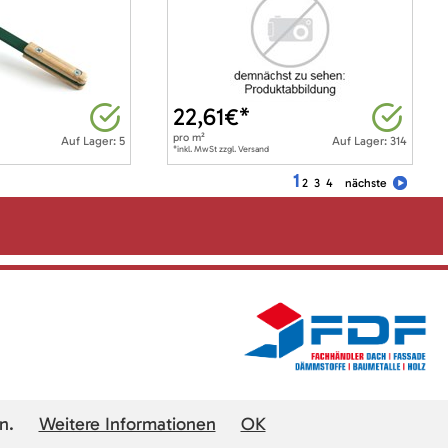
22,61
€*
pro
m²
Auf Lager: 5
Auf Lager: 314
*inkl. MwSt zzgl. Versand
1
2
3
4
nächste
n.
Weitere Informationen
OK