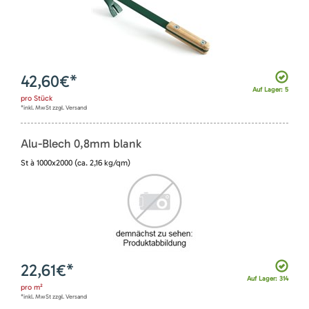
42,60
€*
Auf Lager: 5
pro
Stück
*inkl. MwSt zzgl. Versand
Alu-Blech 0,8mm blank
St à 1000x2000 (ca. 2,16 kg/qm)
22,61
€*
Auf Lager: 314
pro
m²
*inkl. MwSt zzgl. Versand