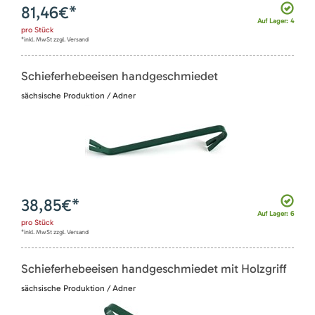
81,46
€*
Auf Lager: 4
pro
Stück
*inkl. MwSt zzgl. Versand
Schieferhebeeisen handgeschmiedet
sächsische Produktion / Adner
38,85
€*
Auf Lager: 6
pro
Stück
*inkl. MwSt zzgl. Versand
Schieferhebeeisen handgeschmiedet mit Holzgriff
sächsische Produktion / Adner