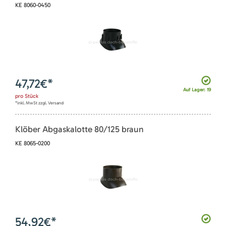
KE 8060-0450
47,72
€*
Auf Lager: 19
pro
Stück
*inkl. MwSt zzgl. Versand
Klöber Abgaskalotte 80/125 braun
KE 8065-0200
54,92
€*