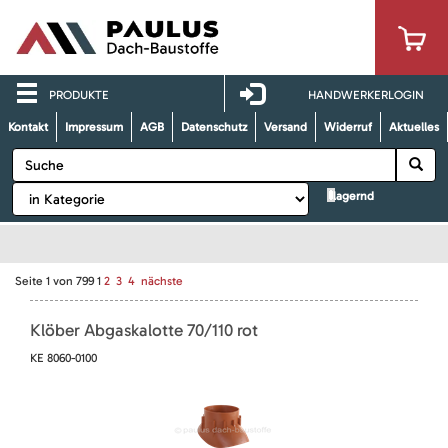
PRODUKTE
HANDWERKERLOGIN
Kontakt
Impressum
AGB
Datenschutz
Versand
Widerruf
Aktuelles
lagernd
Seite
1
von
799
1
2
3
4
nächste
Klöber Abgaskalotte 70/110 rot
KE 8060-0100