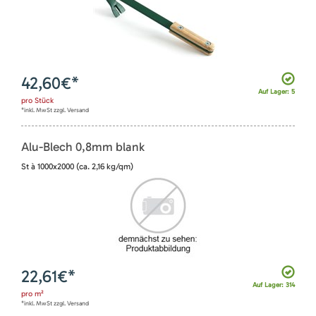
42,60
€*
Auf Lager: 5
pro
Stück
*inkl. MwSt zzgl. Versand
Alu-Blech 0,8mm blank
St à 1000x2000 (ca. 2,16 kg/qm)
22,61
€*
Auf Lager: 314
pro
m²
*inkl. MwSt zzgl. Versand