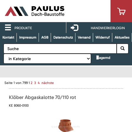
PRODUKTE
HANDWERKERLOGIN
Kontakt
Impressum
AGB
Datenschutz
Versand
Widerruf
Aktuelles
lagernd
Seite
1
von
799
1
2
3
4
nächste
Klöber Abgaskalotte 70/110 rot
KE 8060-0100