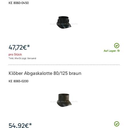
KE 8060-0450
47,72
€*
Auf Lager: 19
pro
Stück
*inkl. MwSt zzgl. Versand
Klöber Abgaskalotte 80/125 braun
KE 8065-0200
54,92
€*