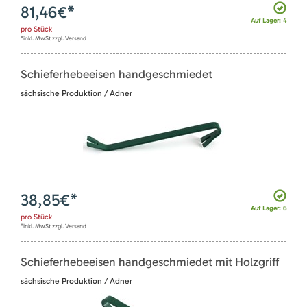
81,46
€*
Auf Lager: 4
pro
Stück
*inkl. MwSt zzgl. Versand
Schieferhebeeisen handgeschmiedet
sächsische Produktion / Adner
38,85
€*
Auf Lager: 6
pro
Stück
*inkl. MwSt zzgl. Versand
Schieferhebeeisen handgeschmiedet mit Holzgriff
sächsische Produktion / Adner