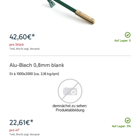
42,60
€*
Auf Lager: 5
pro
Stück
*inkl. MwSt zzgl. Versand
Alu-Blech 0,8mm blank
St à 1000x2000 (ca. 2,16 kg/qm)
22,61
€*
Auf Lager: 314
pro
m²
*inkl. MwSt zzgl. Versand