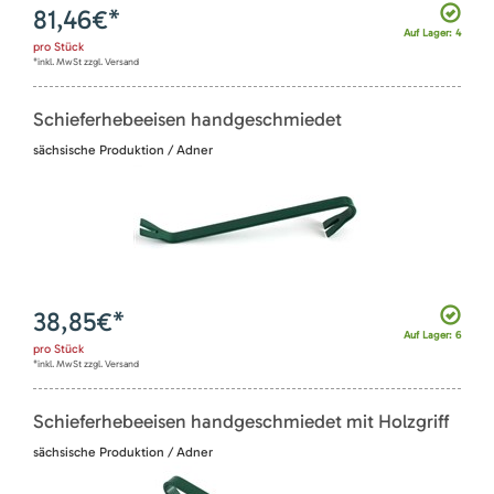
81,46
€*
Auf Lager: 4
pro
Stück
*inkl. MwSt zzgl. Versand
Schieferhebeeisen handgeschmiedet
sächsische Produktion / Adner
38,85
€*
Auf Lager: 6
pro
Stück
*inkl. MwSt zzgl. Versand
Schieferhebeeisen handgeschmiedet mit Holzgriff
sächsische Produktion / Adner