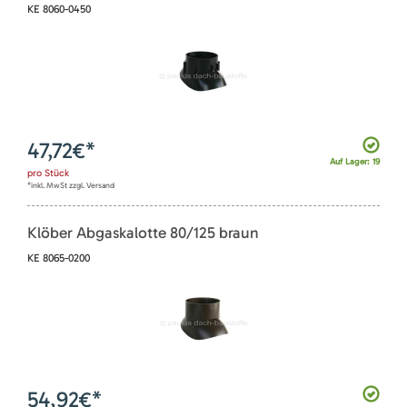
KE 8060-0450
47,72
€*
Auf Lager: 19
pro
Stück
*inkl. MwSt zzgl. Versand
Klöber Abgaskalotte 80/125 braun
KE 8065-0200
54,92
€*