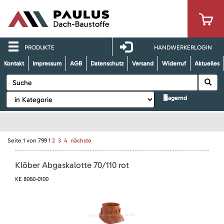
PRODUKTE
HANDWERKERLOGIN
Kontakt
Impressum
AGB
Datenschutz
Versand
Widerruf
Aktuelles
lagernd
Seite
1
von
799
1
2
3
4
nächste
Klöber Abgaskalotte 70/110 rot
KE 8060-0100