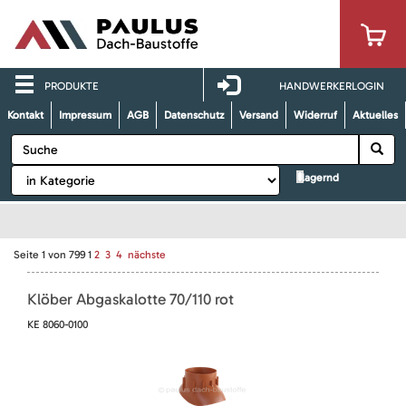
PRODUKTE
HANDWERKERLOGIN
Kontakt
Impressum
AGB
Datenschutz
Versand
Widerruf
Aktuelles
lagernd
Seite
1
von
799
1
2
3
4
nächste
Klöber Abgaskalotte 70/110 rot
KE 8060-0100