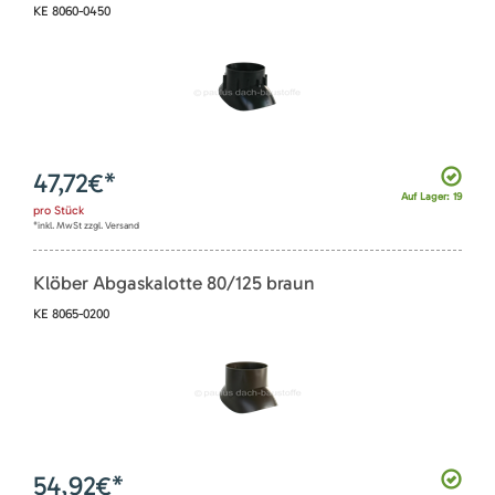
KE 8060-0450
47,72
€*
Auf Lager: 19
pro
Stück
*inkl. MwSt zzgl. Versand
Klöber Abgaskalotte 80/125 braun
KE 8065-0200
54,92
€*