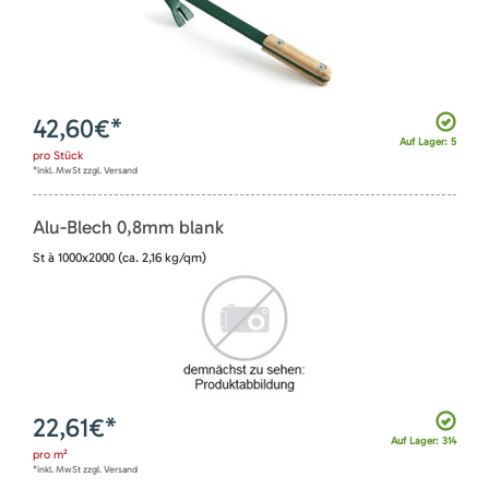
42,60
€*
Auf Lager: 5
pro
Stück
*inkl. MwSt zzgl. Versand
Alu-Blech 0,8mm blank
St à 1000x2000 (ca. 2,16 kg/qm)
22,61
€*
Auf Lager: 314
pro
m²
*inkl. MwSt zzgl. Versand