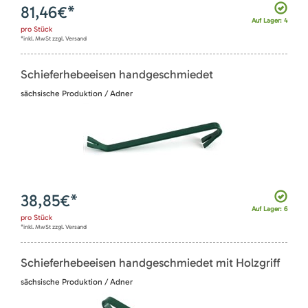
81,46
€*
Auf Lager: 4
pro
Stück
*inkl. MwSt zzgl. Versand
Schieferhebeeisen handgeschmiedet
sächsische Produktion / Adner
38,85
€*
Auf Lager: 6
pro
Stück
*inkl. MwSt zzgl. Versand
Schieferhebeeisen handgeschmiedet mit Holzgriff
sächsische Produktion / Adner