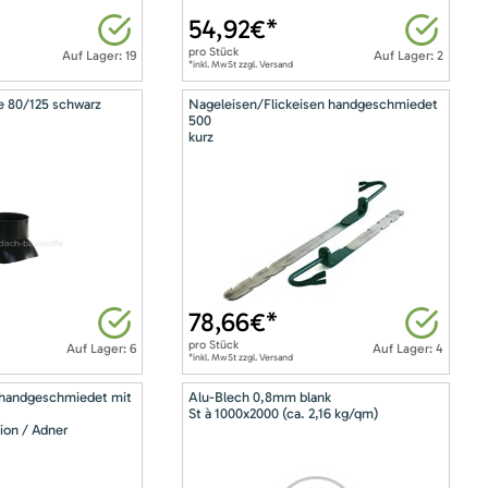
54,92
€*
pro
Stück
Auf Lager: 19
Auf Lager: 2
*inkl. MwSt zzgl. Versand
e 80/125 schwarz
Nageleisen/Flickeisen handgeschmiedet
500
kurz
78,66
€*
pro
Stück
Auf Lager: 6
Auf Lager: 4
*inkl. MwSt zzgl. Versand
 handgeschmiedet mit
Alu-Blech 0,8mm blank
St à 1000x2000 (ca. 2,16 kg/qm)
ion / Adner