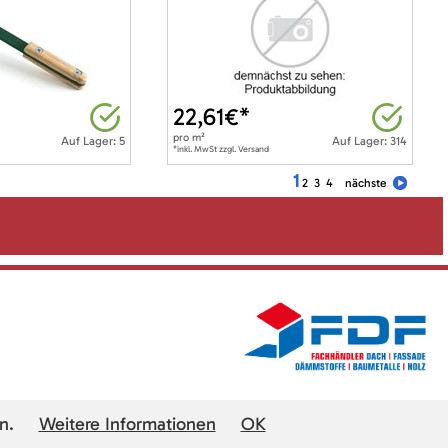
22,61
€*
pro
m²
Auf Lager: 5
Auf Lager: 314
*inkl. MwSt zzgl. Versand
1
2
3
4
nächste
n.
Weitere Informationen
OK