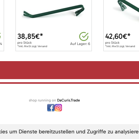
38,85
€*
42,60
€*
pro
Stück
pro
Stück
 4
Auf Lager: 6
*inkl. MwSt zzgl. Versand
*inkl. MwSt zzgl. Versand
shop running on
DaCuris.Trade
s um Dienste bereitzustellen und Zugriffe zu analysiere