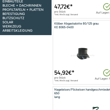
EINBAUTEILE
47,72
€*
BLECHE + DACHRINNEN
PROFILTAFELN + PLATTEN
pro
Stück
Auf Lager:
BEFESTIGUNG
*inkl. MwSt zzgl. Versand
BLITZSCHUTZ
SOLAR
Klöber Abgaskalotte 80/125 grau
WERKZEUG
KE 8065-0400
ARBEITSKLEIDUNG
54,92
€*
pro
Stück
Auf Lager: 
*inkl. MwSt zzgl. Versand
Nageleisen/Flickeisen handgeschmiede
650
lang