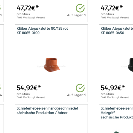
47,72
€*
47,72
€*
pro
Stück
pro
Stück
 9
Auf Lager: 9
*inkl. MwSt zzgl. Versand
*inkl. MwSt zzgl. Versand
Klöber Abgaskalotte 80/125 rot
Klöber Abgaskalott
KE 8065-0100
KE 8065-0450
54,92
€*
54,92
€*
pro
Stück
pro
Stück
14
Auf Lager: 9
*inkl. MwSt zzgl. Versand
*inkl. MwSt zzgl. Versand
t
Schieferhebeeisen handgeschmiedet
Schieferhebeeisen
sächsische Produktion / Adner
Holzgriff
sächsische Produkt