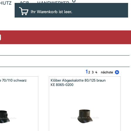
HUTZ
AGB
HANDWERKER
Ihr Warenkorb ist leer.
1
2
3
4
nächste
e 70/110 schwarz
Klöber Abgaskalotte 80/125 braun
KE 8065-0200