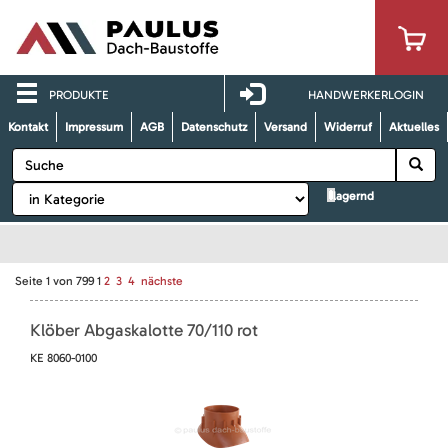
PRODUKTE
HANDWERKERLOGIN
Kontakt
Impressum
AGB
Datenschutz
Versand
Widerruf
Aktuelles
lagernd
Seite
1
von
799
1
2
3
4
nächste
Klöber Abgaskalotte 70/110 rot
KE 8060-0100