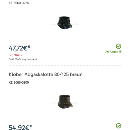
KE 8060-0450
47,72
€*
Auf Lager: 19
pro
Stück
*inkl. MwSt zzgl. Versand
Klöber Abgaskalotte 80/125 braun
KE 8065-0200
54,92
€*