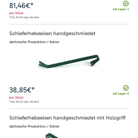
81,46
€*
Auf Lager: 4
pro
Stück
*inkl. MwSt zzgl. Versand
Schieferhebeeisen handgeschmiedet
sächsische Produktion / Adner
38,85
€*
Auf Lager: 6
pro
Stück
*inkl. MwSt zzgl. Versand
Schieferhebeeisen handgeschmiedet mit Holzgriff
sächsische Produktion / Adner