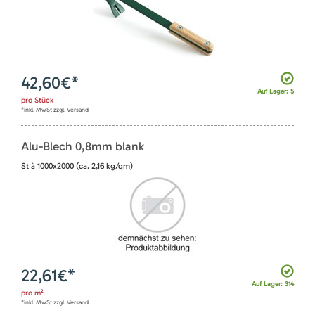
42,60
€*
Auf Lager: 5
pro
Stück
*inkl. MwSt zzgl. Versand
Alu-Blech 0,8mm blank
St à 1000x2000 (ca. 2,16 kg/qm)
22,61
€*
Auf Lager: 314
pro
m²
*inkl. MwSt zzgl. Versand