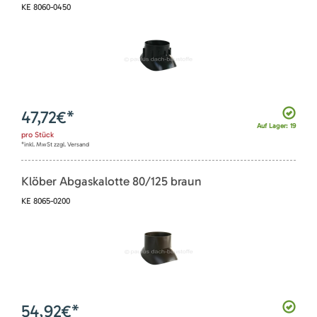
KE 8060-0450
47,72
€*
Auf Lager: 19
pro
Stück
*inkl. MwSt zzgl. Versand
Klöber Abgaskalotte 80/125 braun
KE 8065-0200
54,92
€*