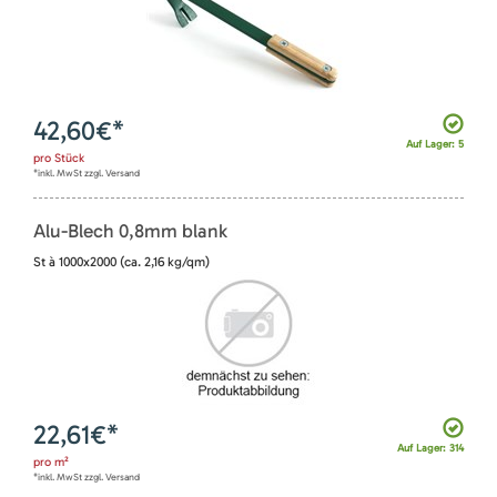
42,60
€*
Auf Lager: 5
pro
Stück
*inkl. MwSt zzgl. Versand
Alu-Blech 0,8mm blank
St à 1000x2000 (ca. 2,16 kg/qm)
22,61
€*
Auf Lager: 314
pro
m²
*inkl. MwSt zzgl. Versand