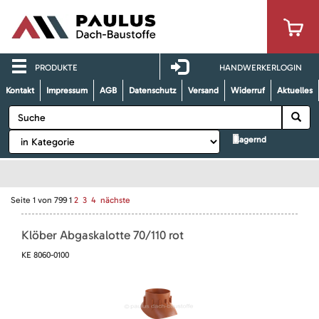
PRODUKTE
HANDWERKERLOGIN
Kontakt
Impressum
AGB
Datenschutz
Versand
Widerruf
Aktuelles
lagernd
Seite
1
von
799
1
2
3
4
nächste
Klöber Abgaskalotte 70/110 rot
KE 8060-0100