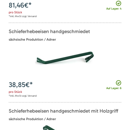
81,46
€*
Auf Lager: 4
pro
Stück
*inkl. MwSt zzgl. Versand
Schieferhebeeisen handgeschmiedet
sächsische Produktion / Adner
38,85
€*
Auf Lager: 6
pro
Stück
*inkl. MwSt zzgl. Versand
Schieferhebeeisen handgeschmiedet mit Holzgriff
sächsische Produktion / Adner