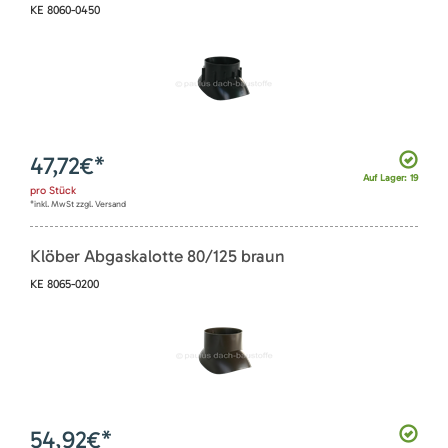
KE 8060-0450
47,72
€*
Auf Lager: 19
pro
Stück
*inkl. MwSt zzgl. Versand
Klöber Abgaskalotte 80/125 braun
KE 8065-0200
54,92
€*