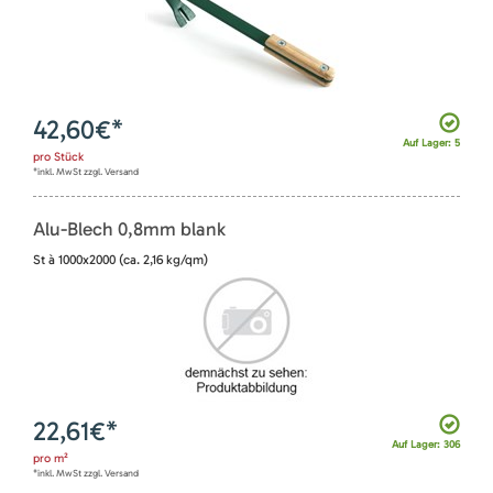
42,60
€*
Auf Lager: 5
pro
Stück
*inkl. MwSt zzgl. Versand
Alu-Blech 0,8mm blank
St à 1000x2000 (ca. 2,16 kg/qm)
22,61
€*
Auf Lager: 306
pro
m²
*inkl. MwSt zzgl. Versand