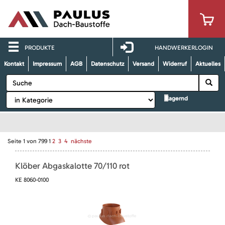
PRODUKTE
HANDWERKERLOGIN
Kontakt
Impressum
AGB
Datenschutz
Versand
Widerruf
Aktuelles
lagernd
Seite
1
von
799
1
2
3
4
nächste
Klöber Abgaskalotte 70/110 rot
KE 8060-0100