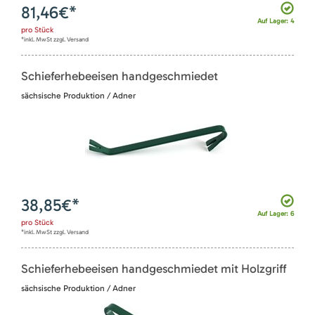
81,46
€*
Auf Lager: 4
pro
Stück
*inkl. MwSt zzgl. Versand
Schieferhebeeisen handgeschmiedet
sächsische Produktion / Adner
38,85
€*
Auf Lager: 6
pro
Stück
*inkl. MwSt zzgl. Versand
Schieferhebeeisen handgeschmiedet mit Holzgriff
sächsische Produktion / Adner