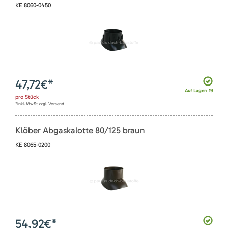
KE 8060-0450
47,72
€*
Auf Lager: 19
pro
Stück
*inkl. MwSt zzgl. Versand
Klöber Abgaskalotte 80/125 braun
KE 8065-0200
54,92
€*