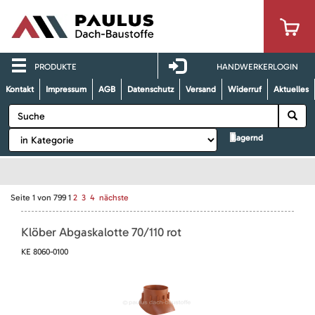
PRODUKTE
HANDWERKERLOGIN
Kontakt
Impressum
AGB
Datenschutz
Versand
Widerruf
Aktuelles
lagernd
Seite
1
von
799
1
2
3
4
nächste
Klöber Abgaskalotte 70/110 rot
KE 8060-0100