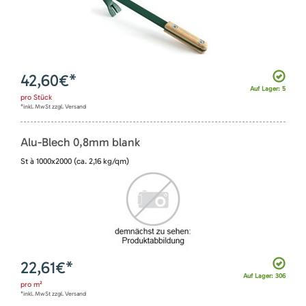
42,60
€*
Auf Lager: 5
pro
Stück
*inkl. MwSt zzgl. Versand
Alu-Blech 0,8mm blank
St à 1000x2000 (ca. 2,16 kg/qm)
22,61
€*
Auf Lager: 306
pro
m²
*inkl. MwSt zzgl. Versand