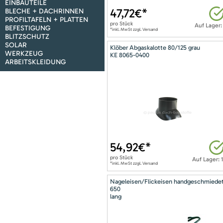
EINBAUTEILE
47,72
€*
BLECHE + DACHRINNEN
PROFILTAFELN + PLATTEN
pro
Stück
Auf Lager:
BEFESTIGUNG
*inkl. MwSt zzgl. Versand
BLITZSCHUTZ
SOLAR
Klöber Abgaskalotte 80/125 grau
WERKZEUG
KE 8065-0400
ARBEITSKLEIDUNG
54,92
€*
pro
Stück
Auf Lager: 
*inkl. MwSt zzgl. Versand
Nageleisen/Flickeisen handgeschmiede
650
lang