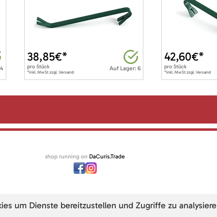
38,85
€*
42,60
€*
pro
Stück
pro
Stück
 4
Auf Lager: 6
*inkl. MwSt zzgl. Versand
*inkl. MwSt zzgl. Versand
shop running on
DaCuris.Trade
s um Dienste bereitzustellen und Zugriffe zu analysiere