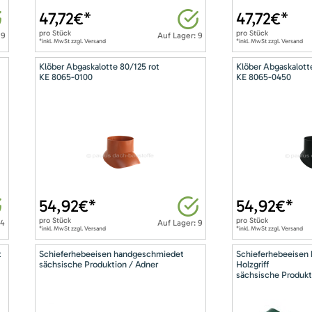
47,72
€*
47,72
€*
pro
Stück
pro
Stück
 9
Auf Lager: 9
*inkl. MwSt zzgl. Versand
*inkl. MwSt zzgl. Versand
Klöber Abgaskalotte 80/125 rot
Klöber Abgaskalott
KE 8065-0100
KE 8065-0450
54,92
€*
54,92
€*
pro
Stück
pro
Stück
14
Auf Lager: 9
*inkl. MwSt zzgl. Versand
*inkl. MwSt zzgl. Versand
t
Schieferhebeeisen handgeschmiedet
Schieferhebeeisen
sächsische Produktion / Adner
Holzgriff
sächsische Produkt