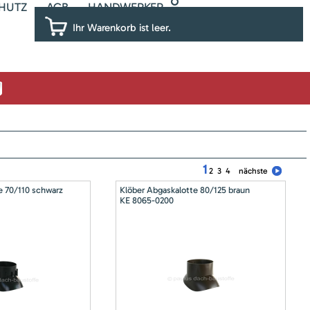
HUTZ
AGB
HANDWERKER
Ihr Warenkorb ist leer.
1
2
3
4
nächste
e 70/110 schwarz
Klöber Abgaskalotte 80/125 braun
KE 8065-0200