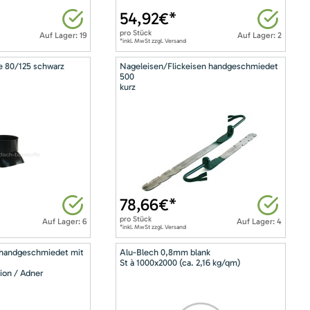
54,92
€*
pro
Stück
Auf Lager: 19
Auf Lager: 2
*inkl. MwSt zzgl. Versand
e 80/125 schwarz
Nageleisen/Flickeisen handgeschmiedet
500
kurz
78,66
€*
pro
Stück
Auf Lager: 6
Auf Lager: 4
*inkl. MwSt zzgl. Versand
 handgeschmiedet mit
Alu-Blech 0,8mm blank
St à 1000x2000 (ca. 2,16 kg/qm)
ion / Adner