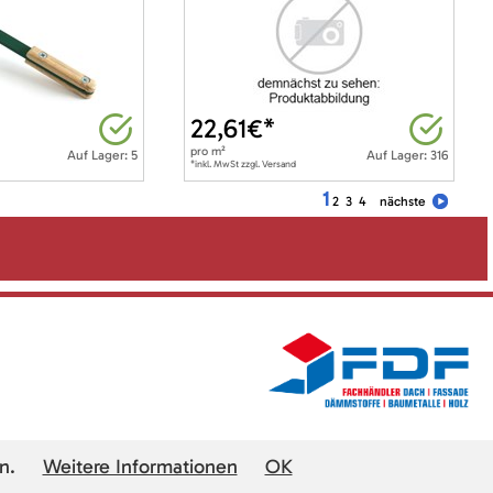
22,61
€*
pro
m²
Auf Lager: 5
Auf Lager: 316
*inkl. MwSt zzgl. Versand
1
2
3
4
nächste
n.
Weitere Informationen
OK