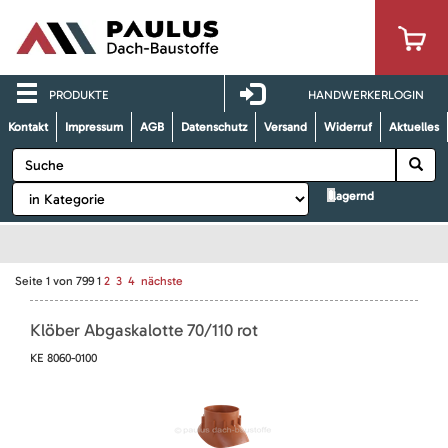
PRODUKTE
HANDWERKERLOGIN
Kontakt
Impressum
AGB
Datenschutz
Versand
Widerruf
Aktuelles
lagernd
Seite
1
von
799
1
2
3
4
nächste
Klöber Abgaskalotte 70/110 rot
KE 8060-0100