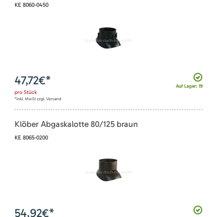
KE 8060-0450
47,72
€*
Auf Lager: 19
pro
Stück
*inkl. MwSt zzgl. Versand
Klöber Abgaskalotte 80/125 braun
KE 8065-0200
54,92
€*