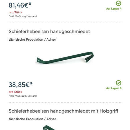
81,46
€*
Auf Lager: 4
pro
Stück
*inkl. MwSt zzgl. Versand
Schieferhebeeisen handgeschmiedet
sächsische Produktion / Adner
38,85
€*
Auf Lager: 6
pro
Stück
*inkl. MwSt zzgl. Versand
Schieferhebeeisen handgeschmiedet mit Holzgriff
sächsische Produktion / Adner