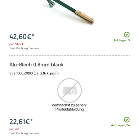
42,60
€*
Auf Lager: 5
pro
Stück
*inkl. MwSt zzgl. Versand
Alu-Blech 0,8mm blank
St à 1000x2000 (ca. 2,16 kg/qm)
22,61
€*
Auf Lager: 314
pro
m²
*inkl. MwSt zzgl. Versand