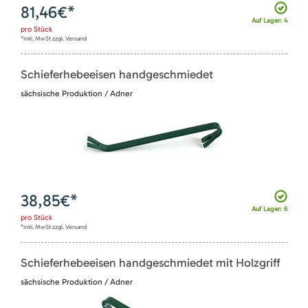
81,46
€*
Auf Lager: 4
pro
Stück
*inkl. MwSt zzgl. Versand
Schieferhebeeisen handgeschmiedet
sächsische Produktion / Adner
38,85
€*
Auf Lager: 6
pro
Stück
*inkl. MwSt zzgl. Versand
Schieferhebeeisen handgeschmiedet mit Holzgriff
sächsische Produktion / Adner