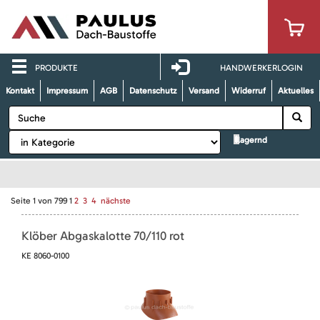
PRODUKTE
HANDWERKERLOGIN
Kontakt
Impressum
AGB
Datenschutz
Versand
Widerruf
Aktuelles
lagernd
Seite
1
von
799
1
2
3
4
nächste
Klöber Abgaskalotte 70/110 rot
KE 8060-0100