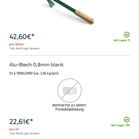
42,60
€*
Auf Lager: 5
pro
Stück
*inkl. MwSt zzgl. Versand
Alu-Blech 0,8mm blank
St à 1000x2000 (ca. 2,16 kg/qm)
22,61
€*
Auf Lager: 314
pro
m²
*inkl. MwSt zzgl. Versand