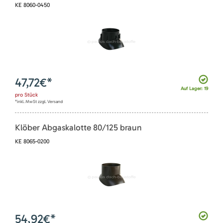
KE 8060-0450
47,72
€*
Auf Lager: 19
pro
Stück
*inkl. MwSt zzgl. Versand
Klöber Abgaskalotte 80/125 braun
KE 8065-0200
54,92
€*