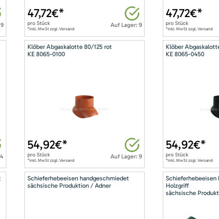
47,72
€*
47,72
€*
pro
Stück
pro
Stück
 9
Auf Lager: 9
*inkl. MwSt zzgl. Versand
*inkl. MwSt zzgl. Versand
Klöber Abgaskalotte 80/125 rot
Klöber Abgaskalott
KE 8065-0100
KE 8065-0450
54,92
€*
54,92
€*
pro
Stück
pro
Stück
14
Auf Lager: 9
*inkl. MwSt zzgl. Versand
*inkl. MwSt zzgl. Versand
t
Schieferhebeeisen handgeschmiedet
Schieferhebeeisen
sächsische Produktion / Adner
Holzgriff
sächsische Produkt