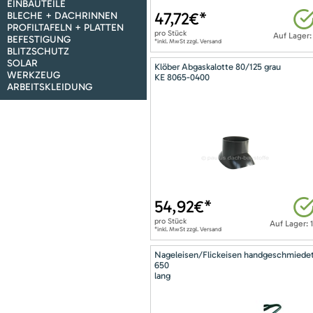
EINBAUTEILE
47,72
€*
BLECHE + DACHRINNEN
PROFILTAFELN + PLATTEN
pro
Stück
Auf Lager:
BEFESTIGUNG
*inkl. MwSt zzgl. Versand
BLITZSCHUTZ
SOLAR
Klöber Abgaskalotte 80/125 grau
WERKZEUG
KE 8065-0400
ARBEITSKLEIDUNG
54,92
€*
pro
Stück
Auf Lager: 
*inkl. MwSt zzgl. Versand
Nageleisen/Flickeisen handgeschmiede
650
lang