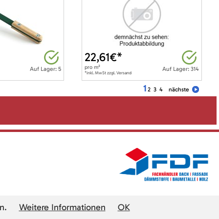
22,61
€*
pro
m²
Auf Lager: 5
Auf Lager: 314
*inkl. MwSt zzgl. Versand
1
2
3
4
nächste
n.
Weitere Informationen
OK