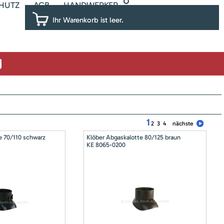
HUTZ
AGB
HANDWERKER
Ihr Warenkorb ist leer.
1
2
3
4
nächste
e 70/110 schwarz
Klöber Abgaskalotte 80/125 braun
KE 8065-0200