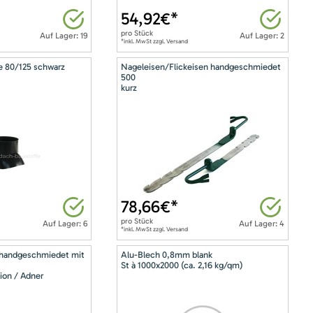
54,92
€*
pro
Stück
Auf Lager: 19
Auf Lager: 2
*inkl. MwSt zzgl. Versand
e 80/125 schwarz
Nageleisen/Flickeisen handgeschmiedet
500
kurz
78,66
€*
pro
Stück
Auf Lager: 6
Auf Lager: 4
*inkl. MwSt zzgl. Versand
 handgeschmiedet mit
Alu-Blech 0,8mm blank
St à 1000x2000 (ca. 2,16 kg/qm)
ion / Adner