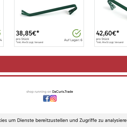
38,85
€*
42,60
€*
pro
Stück
pro
Stück
 4
Auf Lager: 6
*inkl. MwSt zzgl. Versand
*inkl. MwSt zzgl. Versand
shop running on
DaCuris.Trade
s um Dienste bereitzustellen und Zugriffe zu analysiere