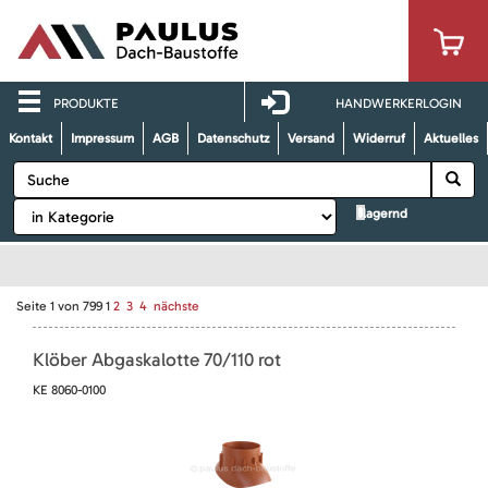
PRODUKTE
HANDWERKERLOGIN
Kontakt
Impressum
AGB
Datenschutz
Versand
Widerruf
Aktuelles
lagernd
Seite
1
von
799
1
2
3
4
nächste
Klöber Abgaskalotte 70/110 rot
KE 8060-0100