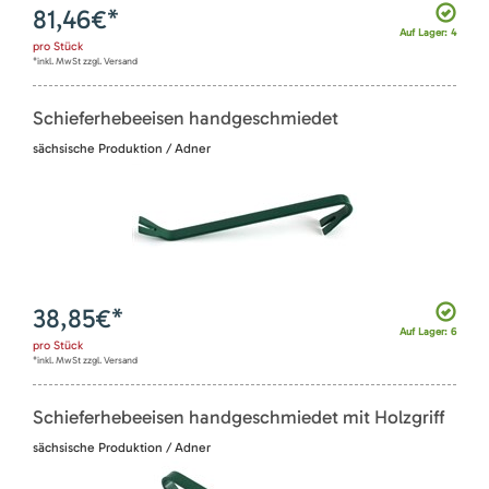
81,46
€*
Auf Lager: 4
pro
Stück
*inkl. MwSt zzgl. Versand
Schieferhebeeisen handgeschmiedet
sächsische Produktion / Adner
38,85
€*
Auf Lager: 6
pro
Stück
*inkl. MwSt zzgl. Versand
Schieferhebeeisen handgeschmiedet mit Holzgriff
sächsische Produktion / Adner