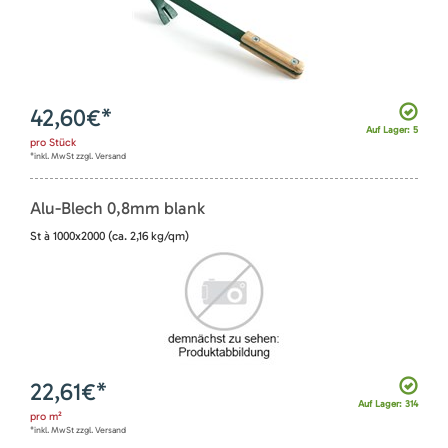
42,60
€*
Auf Lager: 5
pro
Stück
*inkl. MwSt zzgl. Versand
Alu-Blech 0,8mm blank
St à 1000x2000 (ca. 2,16 kg/qm)
22,61
€*
Auf Lager: 314
pro
m²
*inkl. MwSt zzgl. Versand