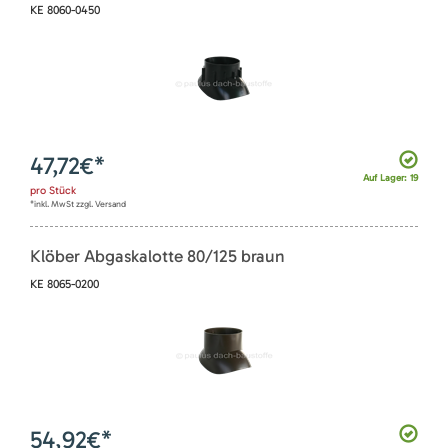
KE 8060-0450
47,72
€*
Auf Lager: 19
pro
Stück
*inkl. MwSt zzgl. Versand
Klöber Abgaskalotte 80/125 braun
KE 8065-0200
54,92
€*