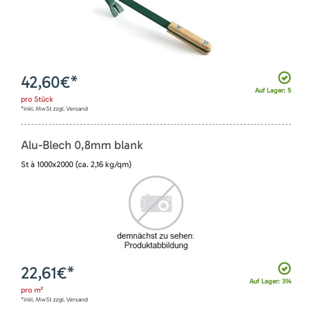
42,60
€*
Auf Lager: 5
pro
Stück
*inkl. MwSt zzgl. Versand
Alu-Blech 0,8mm blank
St à 1000x2000 (ca. 2,16 kg/qm)
22,61
€*
Auf Lager: 314
pro
m²
*inkl. MwSt zzgl. Versand