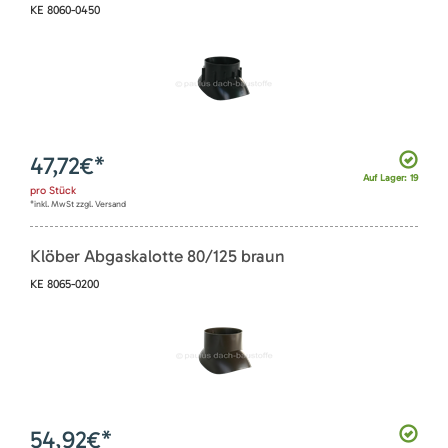
KE 8060-0450
47,72
€*
Auf Lager: 19
pro
Stück
*inkl. MwSt zzgl. Versand
Klöber Abgaskalotte 80/125 braun
KE 8065-0200
54,92
€*