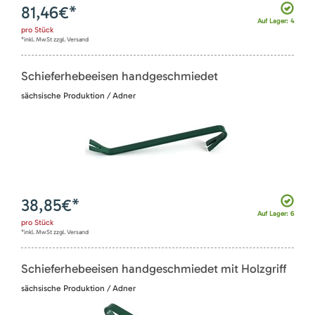
81,46
€*
Auf Lager: 4
pro
Stück
*inkl. MwSt zzgl. Versand
Schieferhebeeisen handgeschmiedet
sächsische Produktion / Adner
38,85
€*
Auf Lager: 6
pro
Stück
*inkl. MwSt zzgl. Versand
Schieferhebeeisen handgeschmiedet mit Holzgriff
sächsische Produktion / Adner