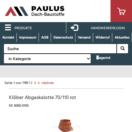
PRODUKTE
HANDWERKERLOGIN
Kontakt
Impressum
AGB
Datenschutz
Versand
Widerruf
Aktuelles
lagernd
Seite
1
von
799
1
2
3
4
nächste
Klöber Abgaskalotte 70/110 rot
KE 8060-0100