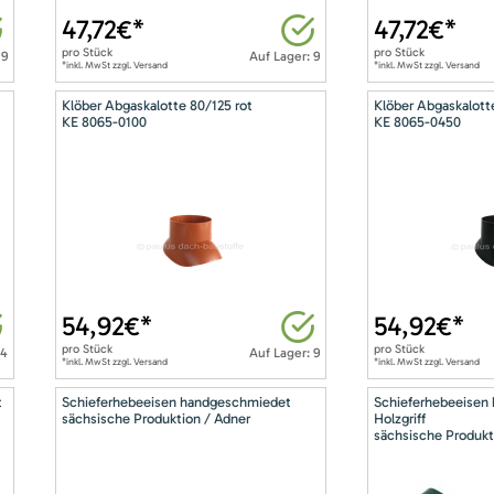
47,72
€*
47,72
€*
pro
Stück
pro
Stück
 9
Auf Lager: 9
*inkl. MwSt zzgl. Versand
*inkl. MwSt zzgl. Versand
Klöber Abgaskalotte 80/125 rot
Klöber Abgaskalott
KE 8065-0100
KE 8065-0450
54,92
€*
54,92
€*
pro
Stück
pro
Stück
14
Auf Lager: 9
*inkl. MwSt zzgl. Versand
*inkl. MwSt zzgl. Versand
t
Schieferhebeeisen handgeschmiedet
Schieferhebeeisen
sächsische Produktion / Adner
Holzgriff
sächsische Produkt