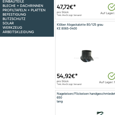
EINBAUTEILE
47,72
€*
BLECHE + DACHRINNEN
PROFILTAFELN + PLATTEN
pro
Stück
Auf Lager:
BEFESTIGUNG
*inkl. MwSt zzgl. Versand
BLITZSCHUTZ
SOLAR
Klöber Abgaskalotte 80/125 grau
WERKZEUG
KE 8065-0400
ARBEITSKLEIDUNG
54,92
€*
pro
Stück
Auf Lager: 
*inkl. MwSt zzgl. Versand
Nageleisen/Flickeisen handgeschmiede
650
lang