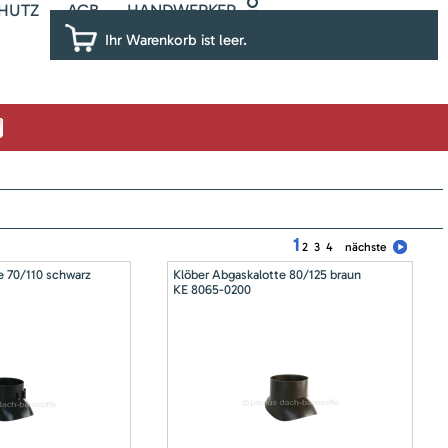
HUTZ
AGB
HANDWERKER
Ihr Warenkorb ist leer.
1
2
3
4
nächste
e 70/110 schwarz
Klöber Abgaskalotte 80/125 braun
KE 8065-0200