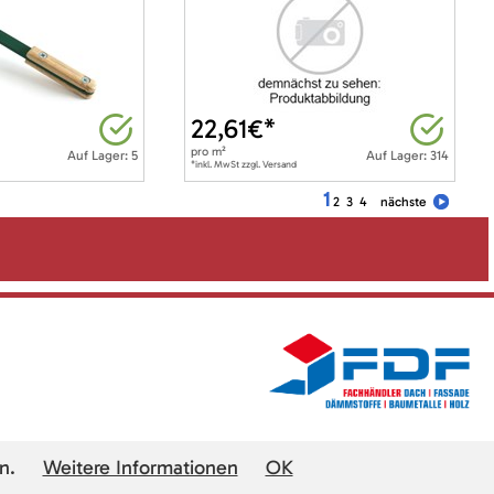
22,61
€*
pro
m²
Auf Lager: 5
Auf Lager: 314
*inkl. MwSt zzgl. Versand
1
2
3
4
nächste
n.
Weitere Informationen
OK