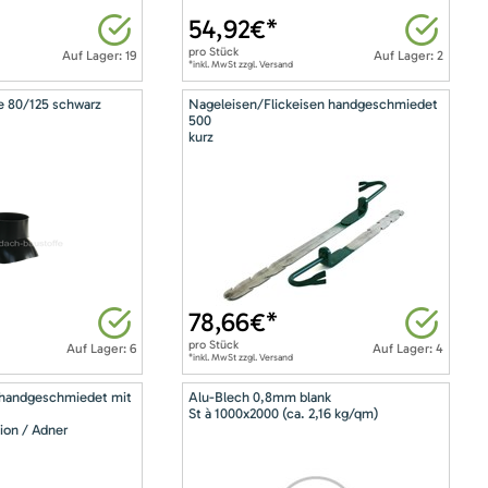
54,92
€*
pro
Stück
Auf Lager: 19
Auf Lager: 2
*inkl. MwSt zzgl. Versand
e 80/125 schwarz
Nageleisen/Flickeisen handgeschmiedet
500
kurz
78,66
€*
pro
Stück
Auf Lager: 6
Auf Lager: 4
*inkl. MwSt zzgl. Versand
 handgeschmiedet mit
Alu-Blech 0,8mm blank
St à 1000x2000 (ca. 2,16 kg/qm)
ion / Adner