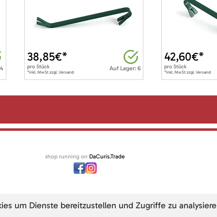
38,85
€*
42,60
€*
pro
Stück
pro
Stück
 4
Auf Lager: 6
*inkl. MwSt zzgl. Versand
*inkl. MwSt zzgl. Versand
shop running on
DaCuris.Trade
s um Dienste bereitzustellen und Zugriffe zu analysiere