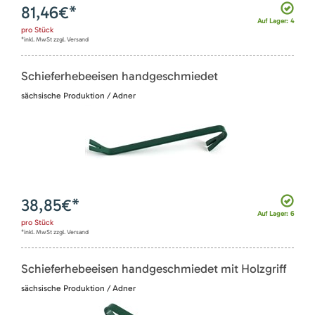
81,46
€*
Auf Lager: 4
pro
Stück
*inkl. MwSt zzgl. Versand
Schieferhebeeisen handgeschmiedet
sächsische Produktion / Adner
38,85
€*
Auf Lager: 6
pro
Stück
*inkl. MwSt zzgl. Versand
Schieferhebeeisen handgeschmiedet mit Holzgriff
sächsische Produktion / Adner