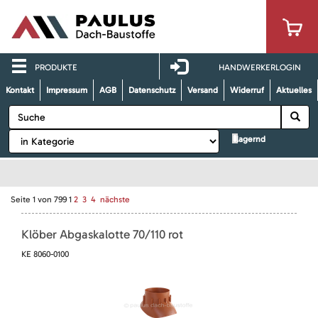
PRODUKTE
HANDWERKERLOGIN
Kontakt
Impressum
AGB
Datenschutz
Versand
Widerruf
Aktuelles
lagernd
Seite
1
von
799
1
2
3
4
nächste
Klöber Abgaskalotte 70/110 rot
KE 8060-0100