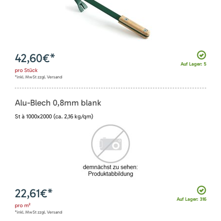
42,60
€*
Auf Lager: 5
pro
Stück
*inkl. MwSt zzgl. Versand
Alu-Blech 0,8mm blank
St à 1000x2000 (ca. 2,16 kg/qm)
22,61
€*
Auf Lager: 316
pro
m²
*inkl. MwSt zzgl. Versand