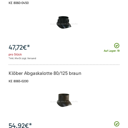
KE 8060-0450
47,72
€*
Auf Lager: 19
pro
Stück
*inkl. MwSt zzgl. Versand
Klöber Abgaskalotte 80/125 braun
KE 8065-0200
54,92
€*