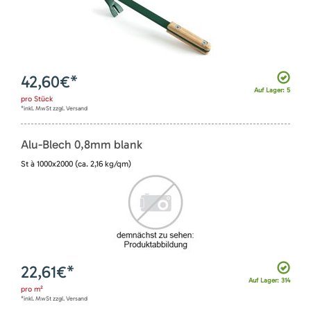
42,60
€*
Auf Lager: 5
pro
Stück
*inkl. MwSt zzgl. Versand
Alu-Blech 0,8mm blank
St à 1000x2000 (ca. 2,16 kg/qm)
22,61
€*
Auf Lager: 314
pro
m²
*inkl. MwSt zzgl. Versand