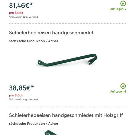
81,46
€*
Auf Lager: 4
pro
Stück
*inkl. MwSt zzgl. Versand
Schieferhebeeisen handgeschmiedet
sächsische Produktion / Adner
38,85
€*
Auf Lager: 6
pro
Stück
*inkl. MwSt zzgl. Versand
Schieferhebeeisen handgeschmiedet mit Holzgriff
sächsische Produktion / Adner