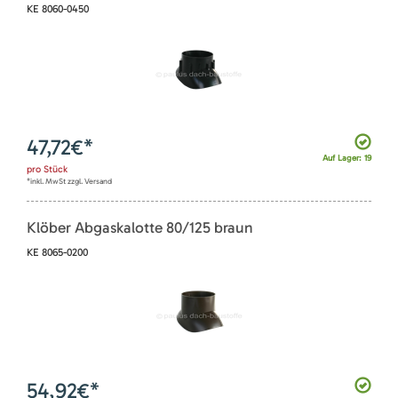
KE 8060-0450
47,72
€*
Auf Lager: 19
pro
Stück
*inkl. MwSt zzgl. Versand
Klöber Abgaskalotte 80/125 braun
KE 8065-0200
54,92
€*