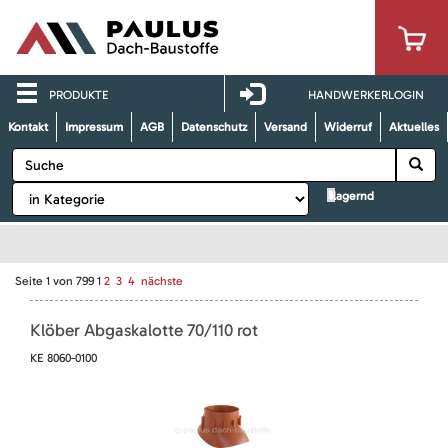
PRODUKTE
HANDWERKERLOGIN
Kontakt
Impressum
AGB
Datenschutz
Versand
Widerruf
Aktuelles
lagernd
Seite
1
von
799
1
2
3
4
nächste
Klöber Abgaskalotte 70/110 rot
KE 8060-0100