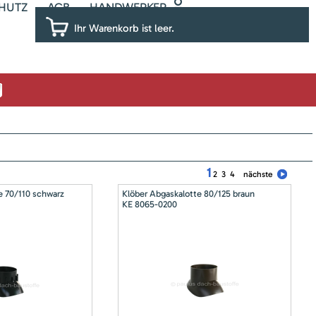
HUTZ
AGB
HANDWERKER
Ihr Warenkorb ist leer.
1
2
3
4
nächste
e 70/110 schwarz
Klöber Abgaskalotte 80/125 braun
KE 8065-0200