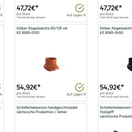
47,72
€*
47,72
€*
pro
Stück
pro
Stück
 9
Auf Lager: 9
*inkl. MwSt zzgl. Versand
*inkl. MwSt zzgl. Versand
Klöber Abgaskalotte 80/125 rot
Klöber Abgaskalott
KE 8065-0100
KE 8065-0450
54,92
€*
54,92
€*
pro
Stück
pro
Stück
14
Auf Lager: 9
*inkl. MwSt zzgl. Versand
*inkl. MwSt zzgl. Versand
t
Schieferhebeeisen handgeschmiedet
Schieferhebeeisen
sächsische Produktion / Adner
Holzgriff
sächsische Produkt