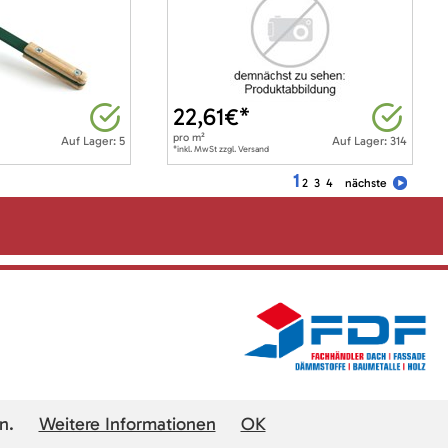
22,61
€*
pro
m²
Auf Lager: 5
Auf Lager: 314
*inkl. MwSt zzgl. Versand
1
2
3
4
nächste
n.
Weitere Informationen
OK