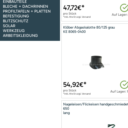
EINBAUTEILE
47,72
€*
BLECHE + DACHRINNEN
PROFILTAFELN + PLATTEN
pro
Stück
Auf Lager:
BEFESTIGUNG
*inkl. MwSt zzgl. Versand
BLITZSCHUTZ
SOLAR
Klöber Abgaskalotte 80/125 grau
WERKZEUG
KE 8065-0400
ARBEITSKLEIDUNG
54,92
€*
pro
Stück
Auf Lager: 
*inkl. MwSt zzgl. Versand
Nageleisen/Flickeisen handgeschmiede
650
lang