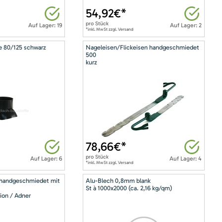
54,92
€*
pro
Stück
Auf Lager: 19
Auf Lager: 2
*inkl. MwSt zzgl. Versand
e 80/125 schwarz
Nageleisen/Flickeisen handgeschmiedet
500
kurz
78,66
€*
pro
Stück
Auf Lager: 6
Auf Lager: 4
*inkl. MwSt zzgl. Versand
 handgeschmiedet mit
Alu-Blech 0,8mm blank
St à 1000x2000 (ca. 2,16 kg/qm)
ion / Adner