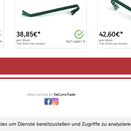
38,85
€*
42,60
€*
pro
Stück
pro
Stück
 4
Auf Lager: 6
*inkl. MwSt zzgl. Versand
*inkl. MwSt zzgl. Versand
shop running on
DaCuris.Trade
s um Dienste bereitzustellen und Zugriffe zu analysiere